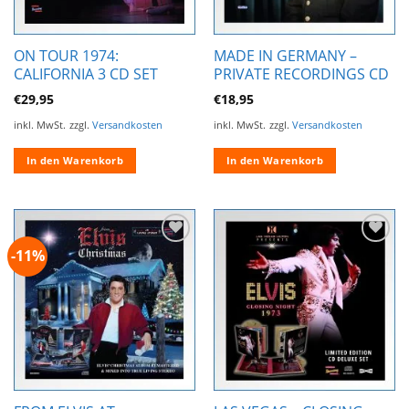
ON TOUR 1974:
MADE IN GERMANY –
CALIFORNIA 3 CD SET
PRIVATE RECORDINGS CD
€
29,95
€
18,95
inkl. MwSt.
zzgl.
Versandkosten
inkl. MwSt.
zzgl.
Versandkosten
In den Warenkorb
In den Warenkorb
-11%
Zur
Zur
Wunschliste
Wunschliste
hinzufügen
hinzufügen