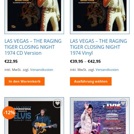
LAS VEGAS – THE RAGING
LAS VEGAS – THE RAGING
TIGER CLOSING NIGHT
TIGER CLOSING NIGHT
1974 CD Version
1974 Vinyl
€
22,95
€
39,95
–
€
42,95
inkl. MwSt.
zzgl.
Versandkosten
inkl. MwSt.
zzgl.
Versandkosten
In den Warenkorb
Ausführung wählen
Dieses
Produkt
weist
mehrere
-12%
Zur
Zur
Varianten
Wunschliste
Wunschliste
auf.
hinzufügen
hinzufügen
Die
Optionen