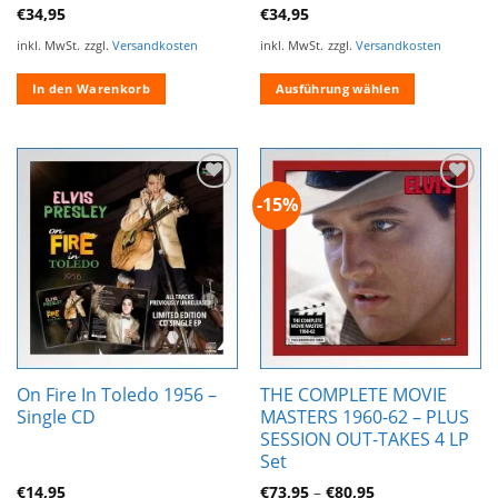
€
34,95
€
34,95
inkl. MwSt.
zzgl.
Versandkosten
inkl. MwSt.
zzgl.
Versandkosten
In den Warenkorb
Ausführung wählen
Dieses
Produkt
weist
mehrere
-15%
Zur
Zur
Varianten
Wunschliste
Wunschliste
auf.
hinzufügen
hinzufügen
Die
Optionen
können
auf
der
Produktseite
On Fire In Toledo 1956 –
THE COMPLETE MOVIE
gewählt
Single CD
MASTERS 1960-62 – PLUS
werden
SESSION OUT-TAKES 4 LP
Set
€
14,95
€
73,95
–
€
80,95