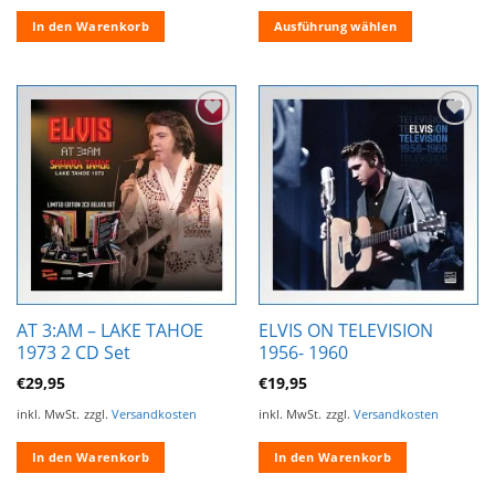
In den Warenkorb
Ausführung wählen
Dieses
Produkt
weist
mehrere
Zur
Zur
Varianten
Wunschliste
Wunschliste
auf.
hinzufügen
hinzufügen
Die
Optionen
können
auf
der
Produktseite
AT 3:AM – LAKE TAHOE
ELVIS ON TELEVISION
gewählt
1973 2 CD Set
1956- 1960
werden
€
29,95
€
19,95
inkl. MwSt.
zzgl.
Versandkosten
inkl. MwSt.
zzgl.
Versandkosten
In den Warenkorb
In den Warenkorb