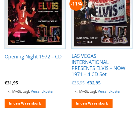
-11%
Zur
Zur
Wunschliste
Wunschliste
hinzufügen
hinzufügen
LAS VEGAS
Opening Night 1972 – CD
INTERNATIONAL
PRESENTS ELVIS – NOW
1971 – 4 CD Set
Ursprünglicher
Aktueller
€
31,95
€
36,95
€
32,95
Preis
Preis
war:
ist:
inkl. MwSt.
zzgl.
Versandkosten
inkl. MwSt.
zzgl.
Versandkosten
€36,95
€32,95.
In den Warenkorb
In den Warenkorb