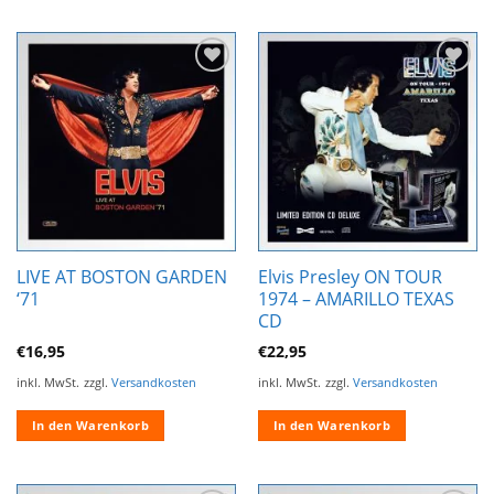
Zur
Zur
Wunschliste
Wunschliste
hinzufügen
hinzufügen
LIVE AT BOSTON GARDEN
Elvis Presley ON TOUR
‘71
1974 – AMARILLO TEXAS
CD
€
16,95
€
22,95
inkl. MwSt.
zzgl.
Versandkosten
inkl. MwSt.
zzgl.
Versandkosten
In den Warenkorb
In den Warenkorb