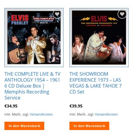
Zur
Zur
Wunschliste
Wunschliste
hinzufügen
hinzufügen
THE COMPLETE LIVE & TV
THE SHOWROOM
ANTHOLOGY 1954 – 1961
EXPERIENCE 1973 – LAS
6 CD Deluxe Box |
VEGAS & LAKE TAHOE 7
Memphis Recording
CD Set
Service
€
34,95
€
39,95
inkl. MwSt.
zzgl.
Versandkosten
inkl. MwSt.
zzgl.
Versandkosten
In den Warenkorb
In den Warenkorb