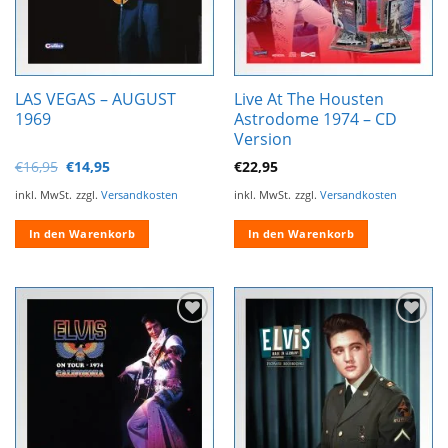
können
auf
der
Produktseite
LAS VEGAS – AUGUST
Live At The Housten
gewählt
1969
Astrodome 1974 – CD
werden
Version
Ursprünglicher
Aktueller
€
16,95
€
14,95
€
22,95
Preis
Preis
war:
ist:
inkl. MwSt.
zzgl.
Versandkosten
inkl. MwSt.
zzgl.
Versandkosten
€16,95
€14,95.
In den Warenkorb
In den Warenkorb
Zur
Zur
Wunschliste
Wunschliste
hinzufügen
hinzufügen