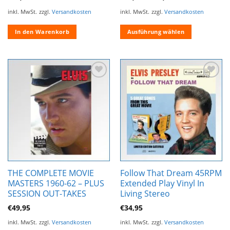
inkl. MwSt.
zzgl.
Versandkosten
inkl. MwSt.
zzgl.
Versandkosten
In den Warenkorb
Ausführung wählen
Dieses
Produkt
weist
mehrere
Zur
Zur
Varianten
Wunschliste
Wunschliste
auf.
hinzufügen
hinzufügen
Die
Optionen
können
auf
der
Produktseite
THE COMPLETE MOVIE
Follow That Dream 45RPM
gewählt
MASTERS 1960-62 – PLUS
Extended Play Vinyl In
werden
SESSION OUT-TAKES
Living Stereo
€
49,95
€
34,95
inkl. MwSt.
zzgl.
Versandkosten
inkl. MwSt.
zzgl.
Versandkosten