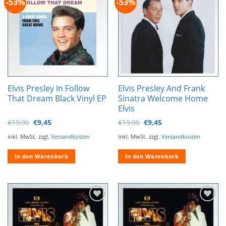
-53%
-53%
Zur
Zur
Varianten
Wunschliste
Wunschliste
auf.
hinzufügen
hinzufügen
Die
Optionen
können
auf
der
Produktseite
Elvis Presley In Follow
Elvis Presley And Frank
gewählt
That Dream Black Vinyl EP
Sinatra Welcome Home
werden
Elvis
Ursprünglicher
Aktueller
Ursprünglicher
Aktueller
€
19,95
€
9,45
€
19,95
€
9,45
Preis
Preis
Preis
Preis
war:
ist:
war:
ist:
inkl. MwSt.
zzgl.
Versandkosten
inkl. MwSt.
zzgl.
Versandkosten
€19,95
€9,45.
€19,95
€9,45.
In den Warenkorb
In den Warenkorb
Zur
Zur
Wunschliste
Wunschliste
hinzufügen
hinzufügen