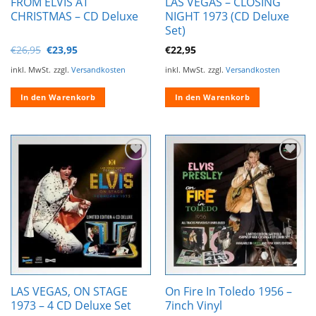
FROM ELVIS AT
LAS VEGAS – CLOSING
CHRISTMAS – CD Deluxe
NIGHT 1973 (CD Deluxe
Set)
Ursprünglicher
Aktueller
€
26,95
€
23,95
€
22,95
Preis
Preis
war:
ist:
inkl. MwSt.
zzgl.
Versandkosten
inkl. MwSt.
zzgl.
Versandkosten
€26,95
€23,95.
In den Warenkorb
In den Warenkorb
Zur
Zur
Wunschliste
Wunschliste
hinzufügen
hinzufügen
LAS VEGAS, ON STAGE
On Fire In Toledo 1956 –
1973 – 4 CD Deluxe Set
7inch Vinyl