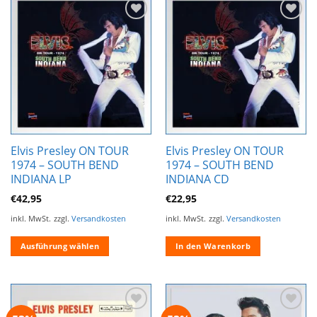
Zur
Zur
Wunschliste
Wunschliste
hinzufügen
hinzufügen
Elvis Presley ON TOUR
Elvis Presley ON TOUR
1974 – SOUTH BEND
1974 – SOUTH BEND
INDIANA LP
INDIANA CD
€
42,95
€
22,95
inkl. MwSt.
zzgl.
Versandkosten
inkl. MwSt.
zzgl.
Versandkosten
Ausführung wählen
In den Warenkorb
Dieses
Produkt
weist
mehrere