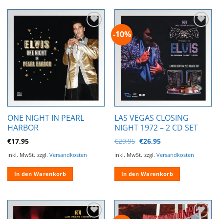
-10%
Zur
Zur
Wunschliste
Wunschliste
hinzufügen
hinzufügen
ONE NIGHT IN PEARL
LAS VEGAS CLOSING
HARBOR
NIGHT 1972 – 2 CD SET
Ursprünglicher
Aktueller
€
17,95
€
29,95
€
26,95
Preis
Preis
war:
ist:
inkl. MwSt.
zzgl.
Versandkosten
inkl. MwSt.
zzgl.
Versandkosten
€29,95
€26,95.
In den Warenkorb
In den Warenkorb