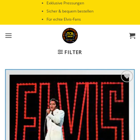
Zum
Exklusive Pressungen
Inhalt
Sicher & bequem bestellen
springen
Für echte Elvis-Fans
FILTER
Zur
Wunschliste
hinzufügen