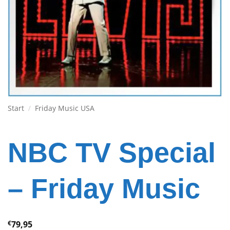
Start
/
Friday Music USA
NBC TV Special
– Friday Music
€
79,95