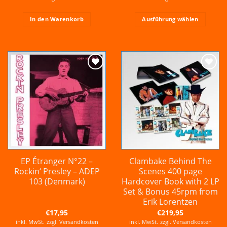
In den Warenkorb
Ausführung wählen
Dieses
Produkt
weist
mehrere
Varianten
Zur
Zur
auf.
Wunschliste
Wunschliste
hinzufügen
hinzufügen
Die
Optionen
können
auf
der
Produktseite
gewählt
EP Étranger N°22 –
Clambake Behind The
werden
Rockin‘ Presley – ADEP
Scenes 400 page
103 (Denmark)
Hardcover Book with 2 LP
Set & Bonus 45rpm from
Erik Lorentzen
€
17,95
€
219,95
inkl. MwSt.
zzgl.
Versandkosten
inkl. MwSt.
zzgl.
Versandkosten