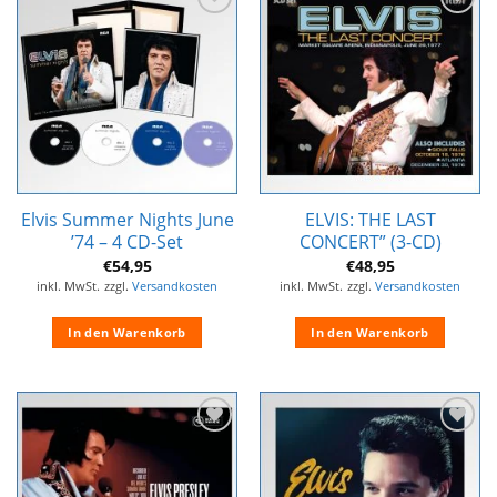
Zur
Zur
Wunschliste
Wunschliste
hinzufügen
hinzufügen
Elvis Summer Nights June
ELVIS: THE LAST
’74 – 4 CD-Set
CONCERT” (3-CD)
€
54,95
€
48,95
inkl. MwSt.
zzgl.
Versandkosten
inkl. MwSt.
zzgl.
Versandkosten
In den Warenkorb
In den Warenkorb
Zur
Zur
Wunschliste
Wunschliste
hinzufügen
hinzufügen