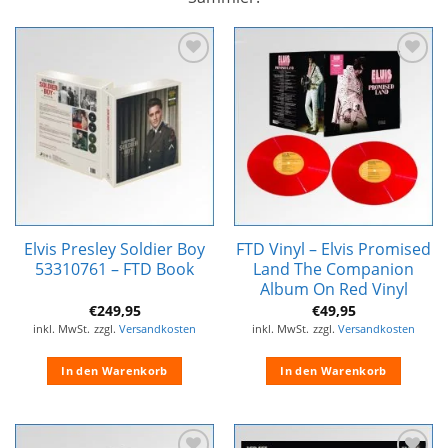
Zur
Zur
Wunschliste
Wunschliste
hinzufügen
hinzufügen
Elvis Presley Soldier Boy
FTD Vinyl – Elvis Promised
53310761 – FTD Book
Land The Companion
Album On Red Vinyl
€
249,95
€
49,95
inkl. MwSt.
zzgl.
Versandkosten
inkl. MwSt.
zzgl.
Versandkosten
In den Warenkorb
In den Warenkorb