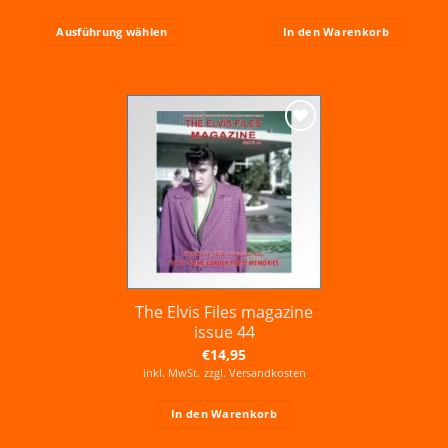
Ausführung wählen
In den Warenkorb
Dieses
Produkt
weist
mehrere
Varianten
Zur
auf.
Wunschliste
hinzufügen
Die
Optionen
können
auf
der
Produktseite
gewählt
The Elvis Files magazine
werden
issue 44
€
14,95
inkl. MwSt.
zzgl.
Versandkosten
In den Warenkorb