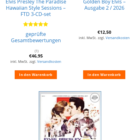
Elvis Presley The Paradise
Golden Boy Elvis –
Hawaiian Style Sessions –
Ausgabe 2 / 2026
FTD 3-CD-set
Bewertet
€
12,50
geprüfte
mit
5
von
inkl. MwSt.
zzgl.
Versandkosten
Gesamtbewertungen
5
(1)
€
46,95
inkl. MwSt.
zzgl.
Versandkosten
In den Warenkorb
In den Warenkorb
Zur
Wunschliste
hinzufügen