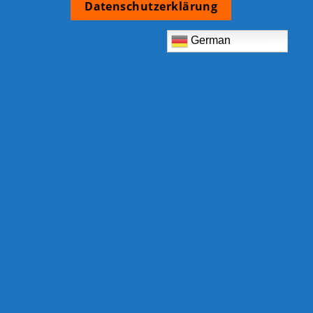
Datenschutzerklärung
German
TCB Shop
Am Eckrain 30b
78554 Aldingen