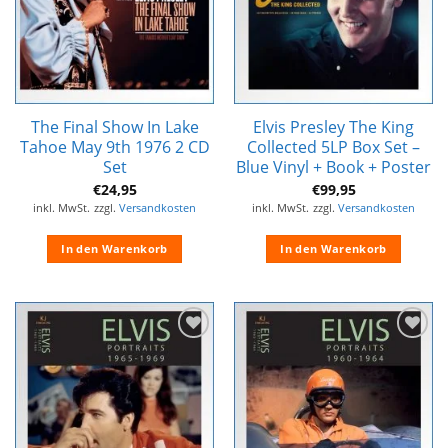
The Final Show In Lake
Elvis Presley The King
Tahoe May 9th 1976 2 CD
Collected 5LP Box Set –
Set
Blue Vinyl + Book + Poster
€
24,95
€
99,95
inkl. MwSt.
zzgl.
Versandkosten
inkl. MwSt.
zzgl.
Versandkosten
In den Warenkorb
In den Warenkorb
Zur
Zur
Wunschliste
Wunschliste
hinzufügen
hinzufügen