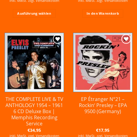
inkl. MwSt.
zzgl.
Versandkosten
inkl. MwSt.
zzgl.
Versandkosten
Ausführung wählen
In den Warenkorb
Dieses
Produkt
weist
mehrere
Varianten
Zur
Zur
auf.
Wunschliste
Wunschliste
hinzufügen
hinzufügen
Die
Optionen
können
auf
der
Produktseite
gewählt
THE COMPLETE LIVE & TV
EP Étranger N°21 –
werden
ANTHOLOGY 1954 – 1961
Rockin‘ Presley – EPA
6 CD Deluxe Box |
9500 (Germany)
Memphis Recording
Service
€
34,95
€
17,95
inkl. MwSt.
zzgl.
Versandkosten
inkl. MwSt.
zzgl.
Versandkosten