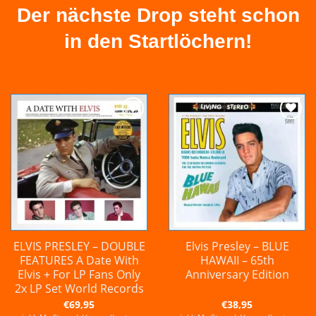
Der nächste Drop steht schon
in den Startlöchern!
Zur
Zur
Wunschliste
Wunschliste
hinzufügen
hinzufügen
ELVIS PRESLEY – DOUBLE
Elvis Presley – BLUE
FEATURES A Date With
HAWAII – 65th
Elvis + For LP Fans Only
Anniversary Edition
2x LP Set World Records
€
69,95
€
38,95