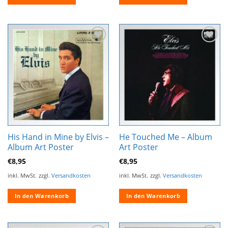
Zur
Zur
Wunschliste
Wunschliste
hinzufügen
hinzufügen
His Hand in Mine by Elvis –
He Touched Me – Album
Album Art Poster
Art Poster
€
8,95
€
8,95
inkl. MwSt.
zzgl.
Versandkosten
inkl. MwSt.
zzgl.
Versandkosten
In den Warenkorb
In den Warenkorb