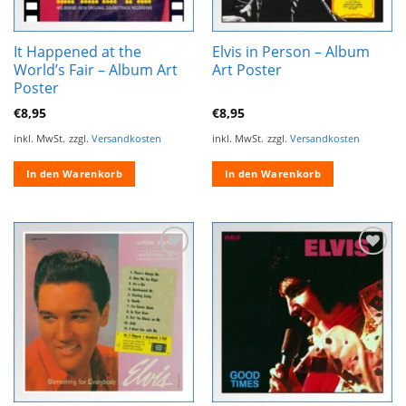
It Happened at the
Elvis in Person – Album
World’s Fair – Album Art
Art Poster
Poster
€
8,95
€
8,95
inkl. MwSt.
zzgl.
Versandkosten
inkl. MwSt.
zzgl.
Versandkosten
In den Warenkorb
In den Warenkorb
Zur
Zur
Wunschliste
Wunschliste
hinzufügen
hinzufügen