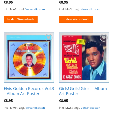
€
8,95
€
8,95
inkl. MwSt.
zzgl.
Versandkosten
inkl. MwSt.
zzgl.
Versandkosten
In den Warenkorb
In den Warenkorb
Zur
Zur
Wunschliste
Wunschliste
hinzufügen
hinzufügen
Elvis Golden Records Vol.3
Girls! Grils! Girls! – Album
– Album Art Poster
Art Poster
€
8,95
€
8,95
inkl. MwSt.
zzgl.
Versandkosten
inkl. MwSt.
zzgl.
Versandkosten