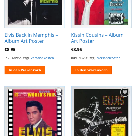
Elvis Back in Memphis –
Kissin Cousins – Album
Album Art Poster
Art Poster
€
8,95
€
8,95
inkl. MwSt.
zzgl.
Versandkosten
inkl. MwSt.
zzgl.
Versandkosten
In den Warenkorb
In den Warenkorb
Zur
Zur
Wunschliste
Wunschliste
hinzufügen
hinzufügen