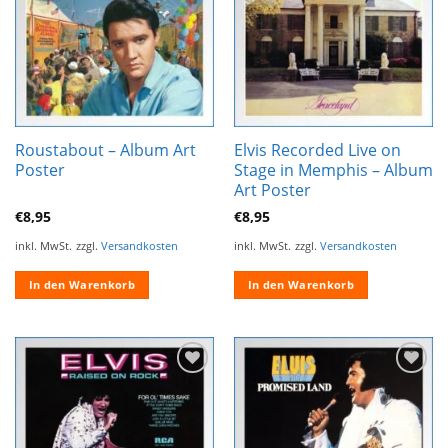
hinzufügen
hinzufügen
Roustabout – Album Art
Elvis Recorded Live on
Poster
Stage in Memphis – Album
Art Poster
€
8,95
€
8,95
inkl. MwSt.
zzgl.
Versandkosten
inkl. MwSt.
zzgl.
Versandkosten
In den Warenkorb
In den Warenkorb
Zur
Zur
Wunschliste
Wunschliste
hinzufügen
hinzufügen