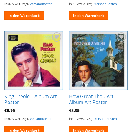
inkl. MwSt.
zzgl.
Versandkosten
inkl. MwSt.
zzgl.
Versandkosten
In den Warenkorb
In den Warenkorb
Zur
Zur
Wunschliste
Wunschliste
hinzufügen
hinzufügen
King Creole – Album Art
How Great Thou Art –
Poster
Album Art Poster
€
8,95
€
8,95
inkl. MwSt.
zzgl.
Versandkosten
inkl. MwSt.
zzgl.
Versandkosten
In den Warenkorb
In den Warenkorb