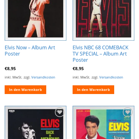
hinzufügen
hinzufügen
Elvis Now – Album Art
Elvis NBC 68 COMEBACK
Poster
TV SPECIAL – Album Art
Poster
€
8,95
€
8,95
inkl. MwSt.
zzgl.
Versandkosten
inkl. MwSt.
zzgl.
Versandkosten
In den Warenkorb
In den Warenkorb
Zur
Zur
Wunschliste
Wunschliste
hinzufügen
hinzufügen