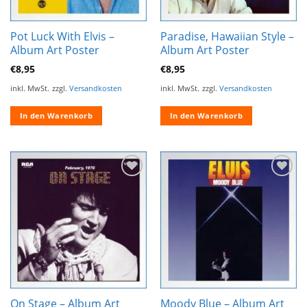
Pot Luck With Elvis –
Paradise, Hawaiian Style –
Album Art Poster
Album Art Poster
€
8,95
€
8,95
inkl. MwSt.
zzgl.
Versandkosten
inkl. MwSt.
zzgl.
Versandkosten
In den Warenkorb
In den Warenkorb
Zur
Zur
Wunschliste
Wunschliste
hinzufügen
hinzufügen
On Stage – Album Art
Moody Blue – Album Art