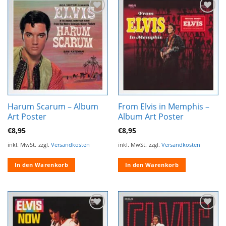
Zur
Zur
Wunschliste
Wunschliste
hinzufügen
hinzufügen
Harum Scarum – Album
From Elvis in Memphis –
Art Poster
Album Art Poster
€
8,95
€
8,95
inkl. MwSt.
zzgl.
Versandkosten
inkl. MwSt.
zzgl.
Versandkosten
In den Warenkorb
In den Warenkorb
Zur
Zur
Wunschliste
Wunschliste