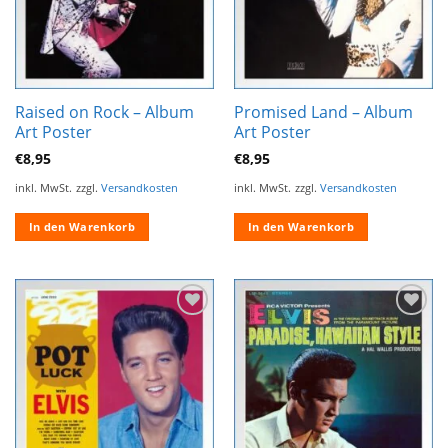
Raised on Rock – Album
Promised Land – Album
Art Poster
Art Poster
€
8,95
€
8,95
inkl. MwSt.
zzgl.
Versandkosten
inkl. MwSt.
zzgl.
Versandkosten
In den Warenkorb
In den Warenkorb
Zur
Zur
Wunschliste
Wunschliste
hinzufügen
hinzufügen