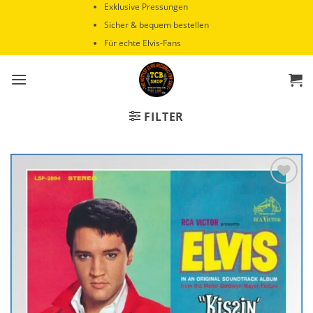
Zum
Exklusive Pressungen
Inhalt
Sicher & bequem bestellen
springen
Für echte Elvis-Fans
FILTER
Zur
Wunschliste
hinzufügen