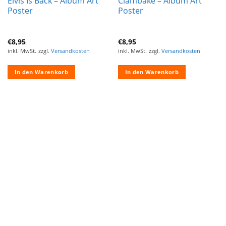
Elvis Is Back – Album Art
Clambake – Album Art
Poster
Poster
€
8,95
€
8,95
inkl. MwSt.
zzgl.
Versandkosten
inkl. MwSt.
zzgl.
Versandkosten
In den Warenkorb
In den Warenkorb