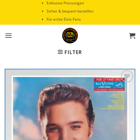
Zum
Exklusive Pressungen
Inhalt
Sicher & bequem bestellen
springen
Für echte Elvis-Fans
FILTER
Zur
Wunschliste
hinzufügen