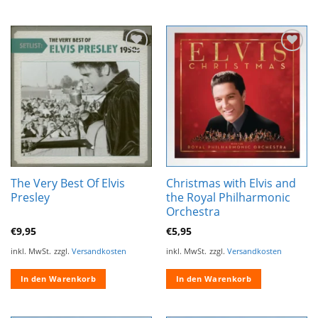
Zur
Zur
Wunschliste
Wunschliste
hinzufügen
hinzufügen
The Very Best Of Elvis
Christmas with Elvis and
Presley
the Royal Philharmonic
Orchestra
€
9,95
€
5,95
inkl. MwSt.
zzgl.
Versandkosten
inkl. MwSt.
zzgl.
Versandkosten
In den Warenkorb
In den Warenkorb