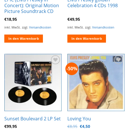
Concert): Original Motion
Celebration 4 CDs 1998
Picture Soundtrack CD
€
18,95
€
49,95
inkl. MwSt.
zzgl.
Versandkosten
inkl. MwSt.
zzgl.
Versandkosten
In den Warenkorb
In den Warenkorb
-50%
Zur
Zur
Wunschliste
Wunschliste
hinzufügen
hinzufügen
Sunset Boulevard 2 LP Set
Loving You
Ursprünglicher
Aktueller
€
99,95
€
8,95
€
4,50