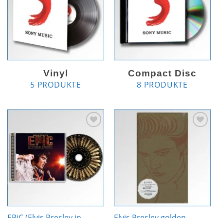
Vinyl
Compact Disc
5 PRODUKTE
8 PRODUKTE
Zur
Zur
Wunschliste
Wunschliste
hinzufügen
hinzufügen
EPiC (Elvis Presley in
Elvis Presley golden