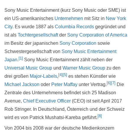
Sony Music Entertainment (kurz Sony Music oder SME) ist
ein US-amerikanisches
Unternehmen
mit Sitz in
New York
City
. Es wurde 1887 als
Columbia Records
gegründet und
ist als
Tochtergesellschaft
der
Sony Corporation of America
im Besitz der japanischen
Sony Corporation
sowie
Schwestergesellschaft von
Sony Music Entertainment
[1]
Japan
.
Sony Music Entertainment zählt neben der
Universal Music Group
und
Warner Music Group
zu den
[4]
[5]
drei großen
Major-Labels
,
es stehen Künstler wie
[6]
[7]
Michael Jackson
oder
Peter Maffay
unter Vertrag.
Die
Zentrale des Unternehmens befindet sich 25 Madison
Avenue,
Chief Executive Officer
(CEO) ist seit April 2017
Rob Stringer. In Deutschland, Österreich und der Schweiz
[8]
wird es von Patrick Mushatsi-Kareba geführt.
Von 2004 bis 2008 war der deutsche Medienkonzern