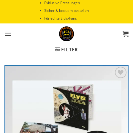
Zum
Exklusive Pressungen
Inhalt
Sicher & bequem bestellen
springen
Für echte Elvis-Fans
FILTER
Zur
Wunschliste
hinzufügen