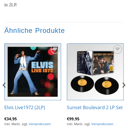
in 2LP.
Ähnliche Produkte
Zur
Zur
Wunschliste
Wunschliste
hinzufügen
hinzufügen
Elvis Live1972 (2LP)
Sunset Boulevard 2 LP Set
€
34,95
€
99,95
inkl. MwSt.
zzgl.
Versandkosten
inkl. MwSt.
zzgl.
Versandkosten