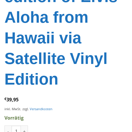
Aloha from
Hawaii via
Satellite Vinyl
Edition
€
39,95
inkl. MwSt.
zzgl.
Versandkosten
Vorrätig
The 50th anniversary edition of Elvis Aloha from Hawaii via Sat