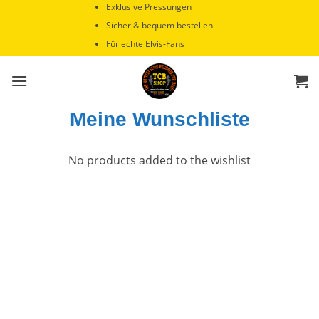
Zum
Exklusive Pressungen
Inhalt
Sicher & bequem bestellen
springen
Für echte Elvis-Fans
Meine Wunschliste
No products added to the wishlist