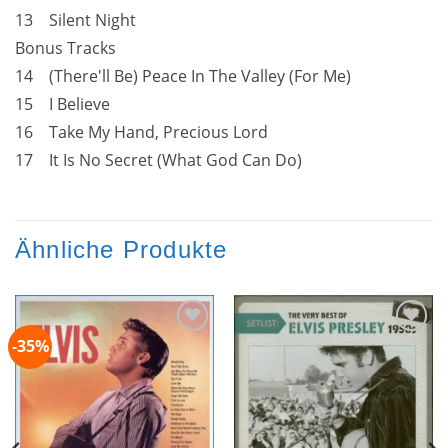
13 Silent Night
Bonus Tracks
14 (There'll Be) Peace In The Valley (For Me)
15 I Believe
16 Take My Hand, Precious Lord
17 It Is No Secret (What God Can Do)
Ähnliche Produkte
-35%
Zur
Zur
Wunschliste
Wunschliste
hinzufügen
hinzufügen