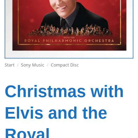
Start
/
Sony Music
/
Compact Disc
Christmas with
Elvis and the
Royal