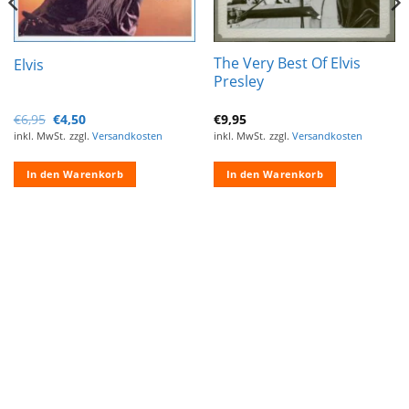
The Very Best Of Elvis
Elvis
Presley
Ursprünglicher
Aktueller
€
6,95
€
4,50
€
9,95
Preis
Preis
inkl. MwSt.
zzgl.
Versandkosten
inkl. MwSt.
zzgl.
Versandkosten
war:
ist:
€6,95
€4,50.
In den Warenkorb
In den Warenkorb