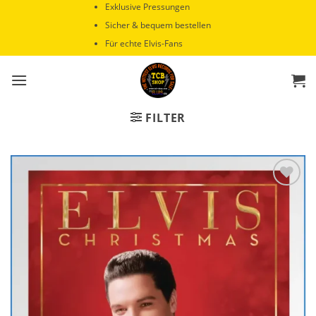
Zum
Exklusive Pressungen
Inhalt
Sicher & bequem bestellen
springen
Für echte Elvis-Fans
FILTER
Zur
Wunschliste
hinzufügen