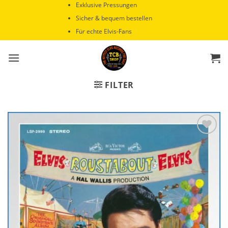
Zum
Exklusive Pressungen
Inhalt
Sicher & bequem bestellen
springen
Für echte Elvis-Fans
FILTER
Zur
Wunschliste
hinzufügen