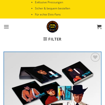
Zum
Exklusive Pressungen
Inhalt
Sicher & bequem bestellen
springen
Für echte Elvis-Fans
FILTER
Zur
Wunschliste
hinzufügen