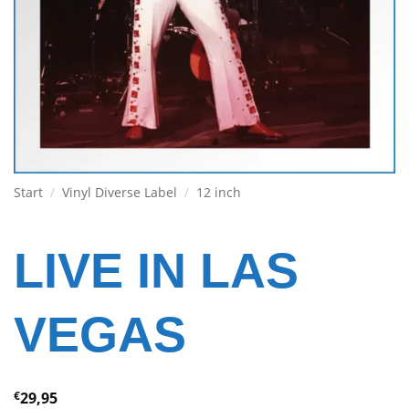
Start
/
Vinyl Diverse Label
/
12 inch
LIVE IN LAS
VEGAS
€
29,95