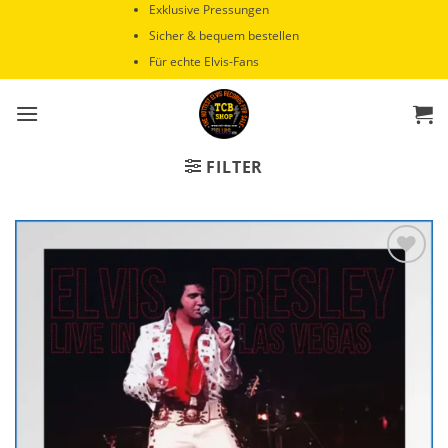
Zum
Exklusive Pressungen
Inhalt
Sicher & bequem bestellen
springen
Für echte Elvis-Fans
FILTER
Zur
Wunschliste
hinzufügen