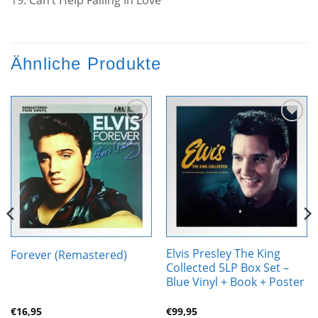
Ähnliche Produkte
Zur
Zur
Wunschliste
Wunschliste
hinzufügen
hinzufügen
Elvis Presley The King
Forever (Remastered)
Collected 5LP Box Set –
Blue Vinyl + Book + Poster
€
16,95
€
99,95