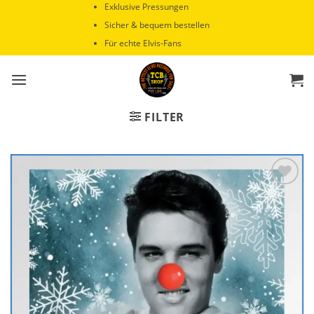
Zum
Exklusive Pressungen
Inhalt
Sicher & bequem bestellen
springen
Für echte Elvis-Fans
FILTER
Zur
Wunschliste
hinzufügen