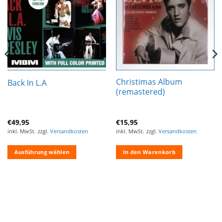
Wunschliste
Wunschliste
hinzufügen
hinzufügen
Christimas Album
Back In L.A
(remastered)
€
49,95
€
15,95
inkl. MwSt.
zzgl.
Versandkosten
inkl. MwSt.
zzgl.
Versandkosten
Ausführung wählen
In den Warenkorb
Dieses
Produkt
weist
mehrere
Varianten
auf.