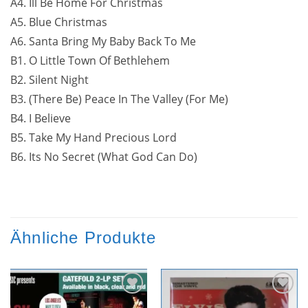
A4. Ill Be Home For Christmas
A5. Blue Christmas
A6. Santa Bring My Baby Back To Me
B1. O Little Town Of Bethlehem
B2. Silent Night
B3. (There Be) Peace In The Valley (For Me)
B4. I Believe
B5. Take My Hand Precious Lord
B6. Its No Secret (What God Can Do)
Ähnliche Produkte
Zur
Zur