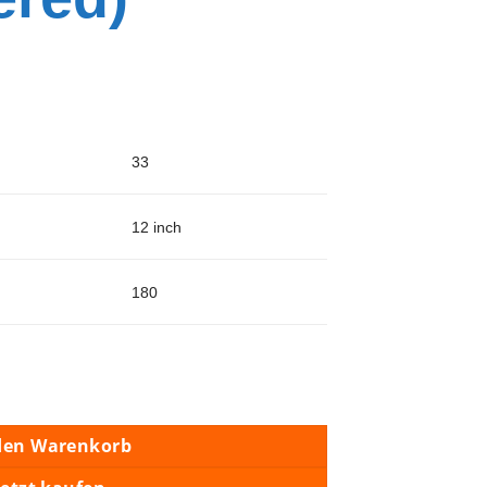
33
12 inch
180
d) Menge
den Warenkorb