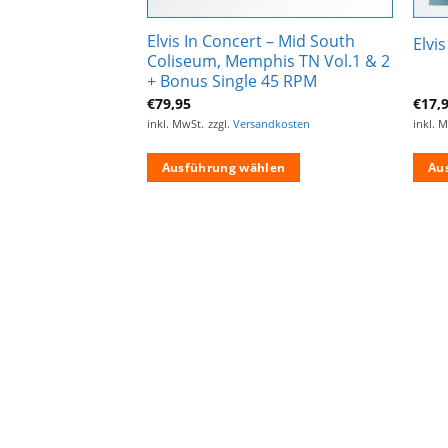
 Coming Home!
Elvis In Concert – Mid South
Elvi
Star)
Coliseum, Memphis TN Vol.1 & 2
+ Bonus Single 45 RPM
€
79,95
€
17,
ndkosten
inkl. MwSt.
zzgl.
Versandkosten
inkl. 
len
Ausführung wählen
Au
Dieses
Dies
Produkt
Prod
weist
weist
mehrere
mehr
Varianten
Vari
auf.
auf.
Die
Die
Optionen
Opti
können
könn
auf
auf
der
der
Produktseite
Produ