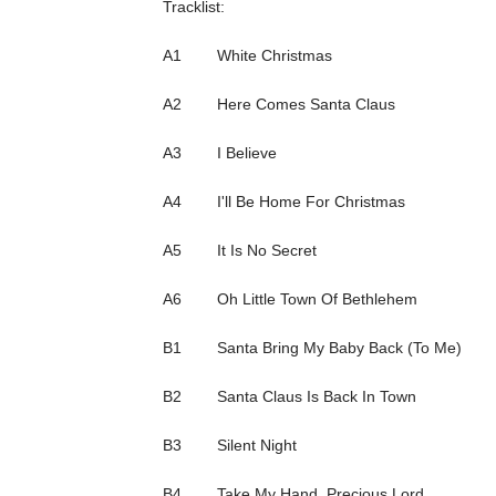
Tracklist:
A1 White Christmas
A2 Here Comes Santa Claus
A3 I Believe
A4 I'll Be Home For Christmas
A5 It Is No Secret
A6 Oh Little Town Of Bethlehem
B1 Santa Bring My Baby Back (To Me)
B2 Santa Claus Is Back In Town
B3 Silent Night
B4 Take My Hand, Precious Lord