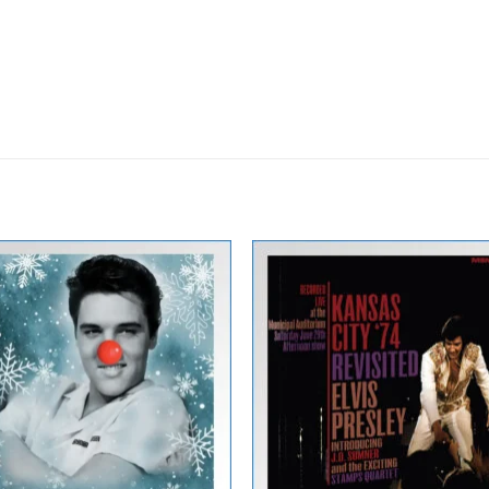
Zur
Zur
Wunschliste
Wunschli
hinzufügen
hinzufü