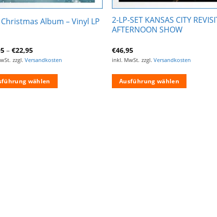
2-LP-SET KANSAS CITY REVIS
s Christmas Album – Vinyl LP
AFTERNOON SHOW
95
–
€
22,95
€
46,95
MwSt.
zzgl.
Versandkosten
inkl. MwSt.
zzgl.
Versandkosten
sführung wählen
Ausführung wählen
es
Dieses
ukt
Produkt
weist
ere
mehrere
anten
Varianten
auf.
Die
onen
Optionen
en
können
auf
der
ktseite
Produktseite