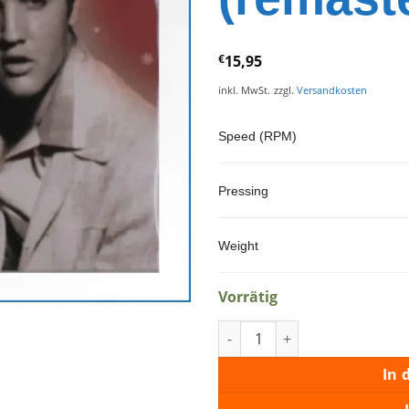
€
15,95
inkl. MwSt.
zzgl.
Versandkosten
Speed (RPM)
Pressing
Weight
Vorrätig
Christimas Album (remastere
In 