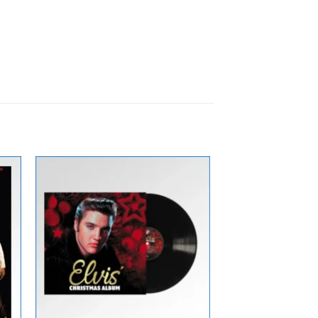
Zur
ste
Wunschliste
gen
hinzufügen