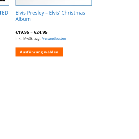
ITED
Elvis Presley – Elvis’ Christmas
Album
€
19,95
–
€
24,95
inkl. MwSt.
zzgl.
Versandkosten
Ausführung wählen
Dieses
Produkt
weist
mehrere
Varianten
auf.
Die
Optionen
können
auf
der
Produktseite