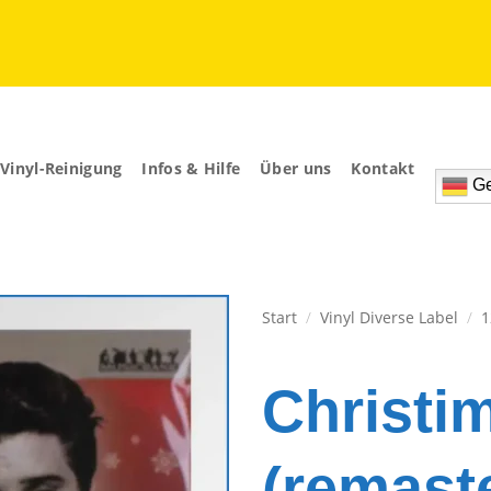
Vinyl-Reinigung
Infos & Hilfe
Über uns
Kontakt
Ge
Start
/
Vinyl Diverse Label
/
1
Zur
Wunschliste
Christi
hinzufügen
(remast