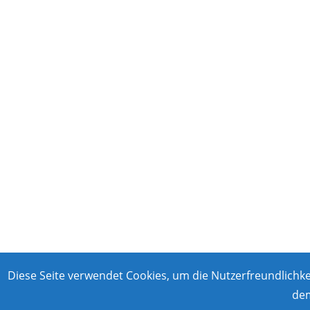
gewählt
gewä
werden
werd
Diese Seite verwendet Cookies, um die Nutzerfreundlichk
dem