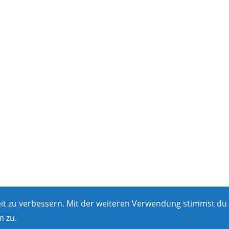
hlt
gewählt
en
werden
eit zu verbessern. Mit der weiteren Verwendung stimmst du
 zu.