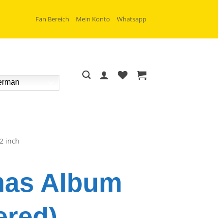
Fan Bereich
Mein Konto
Whatsapp
rman
2 inch
mas Album
ered)