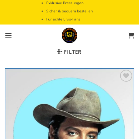
Zum
Exklusive Pressungen
Inhalt
Sicher & bequem bestellen
springen
Für echte Elvis-Fans
FILTER
Zur
Wunschliste
hinzufügen