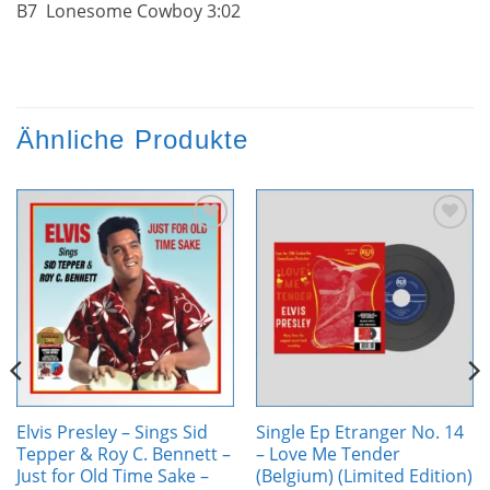
B7 Lonesome Cowboy 3:02
Ähnliche Produkte
Zur
Zur
Wunschliste
Wunschliste
hinzufügen
hinzufügen
Elvis Presley – Sings Sid
Single Ep Etranger No. 14
Tepper & Roy C. Bennett –
– Love Me Tender
Just for Old Time Sake –
(Belgium) (Limited Edition)