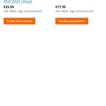
RSD 2025 (Vinyl)
€
25,95
€
17,95
inkl. MwSt.
zzgl.
Versandkosten
inkl. MwSt.
zzgl.
Versandkosten
In den Warenkorb
Ausführung wählen
Dieses
Produkt
weist
mehrere
Varianten
auf.
Die
Optionen
können
auf
der
Produktseite
gewählt
werden