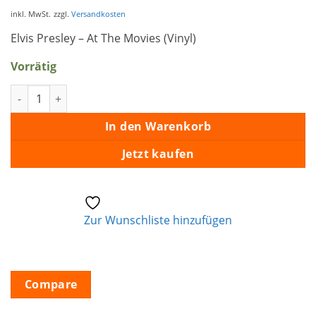
Preis
Preis
war:
ist:
inkl. MwSt.
zzgl.
Versandkosten
€21,95
€15,95.
Elvis Presley – At The Movies (Vinyl)
Vorrätig
Elvis At The Movies Menge
In den Warenkorb
Jetzt kaufen
Zur Wunschliste hinzufügen
Compare