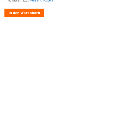
inkl. MwSt.
zzgl.
Versandkosten
In den Warenkorb