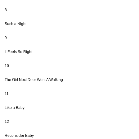
8
Such a Night
9
It Feels So Right
10
The Girl Next Door Went A Walking
11
Like a Baby
12
Reconsider Baby