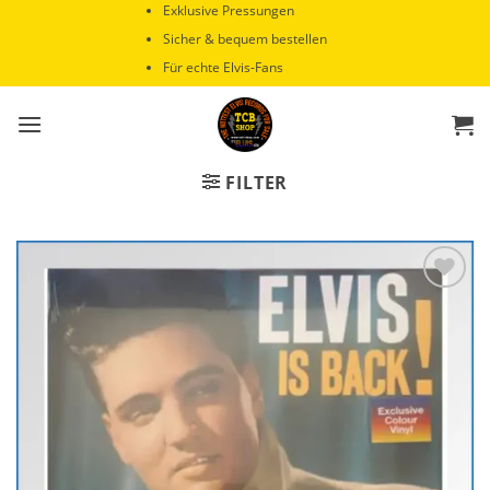
Zum
Exklusive Pressungen
Inhalt
Sicher & bequem bestellen
springen
Für echte Elvis-Fans
FILTER
Zur
Wunschliste
hinzufügen