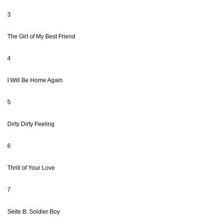
3
The Girl of My Best Friend
4
I Will Be Home Again
5
Dirty Dirty Feeling
6
Thrill of Your Love
7
Seite B: Soldier Boy