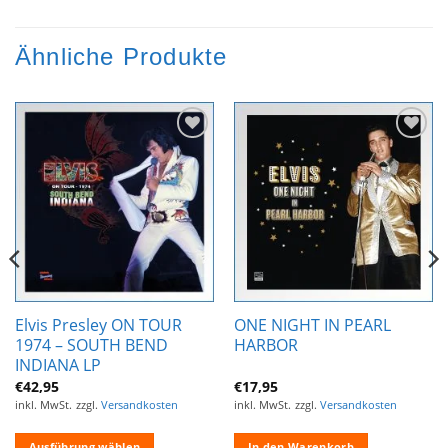
Ähnliche Produkte
Zur
Zur
Wunschliste
Wunschliste
hinzufügen
hinzufügen
Elvis Presley ON TOUR
ONE NIGHT IN PEARL
1974 – SOUTH BEND
HARBOR
INDIANA LP
€
42,95
€
17,95
inkl. MwSt.
zzgl.
Versandkosten
inkl. MwSt.
zzgl.
Versandkosten
Ausführung wählen
In den Warenkorb