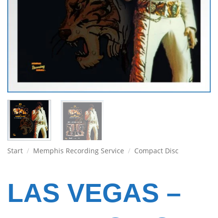
Start
/
Memphis Recording Service
/
Compact Disc
LAS VEGAS –