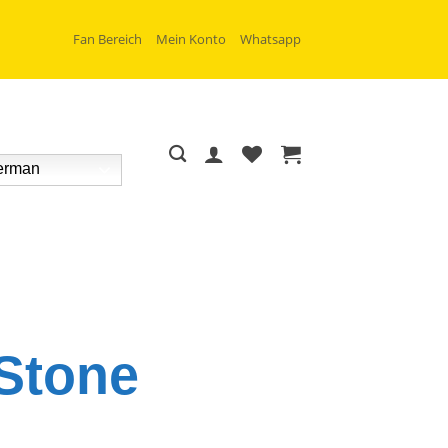
Fan Bereich
Mein Konto
Whatsapp
rman
 Stone