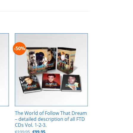
-50%
Zur
ste
Wunschliste
gen
hinzufügen
The World of Follow That Dream
– detailed description of all FTD
CDs Vol. 1-2-3.
Ursprünglicher
Aktueller
€
199,95
€
99,95