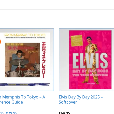
Zur
Zur
Wunschliste
Wunschli
hinzufügen
hinzufü
 Memphis To Tokyo – A
Elvis Day By Day 2025 –
rence Guide
Softcover
Ursprünglicher
Aktueller
,95
€
79,95
€
64,95