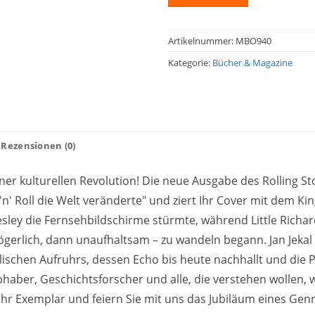
Artikelnummer:
MBO940
Kategorie:
Bücher & Magazine
Rezensionen (0)
ner kulturellen Revolution! Die neue Ausgabe des Rolling S
 'n' Roll die Welt veränderte" und ziert Ihr Cover mit dem King
resley die Fernsehbildschirme stürmte, während Little Rich
gerlich, dann unaufhaltsam – zu wandeln begann. Jan Jekal 
ischen Aufruhrs, dessen Echo bis heute nachhallt und die P
bhaber, Geschichtsforscher und alle, die verstehen wollen,
t Ihr Exemplar und feiern Sie mit uns das Jubiläum eines Gen