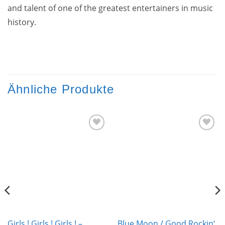
and talent of one of the greatest entertainers in music
history.
Ähnliche Produkte
Zur
Zur
Wunschliste
Wunschliste
hinzufügen
hinzufügen
Girls ! Girls ! Girls ! –
Blue Moon / Good Rockin‘