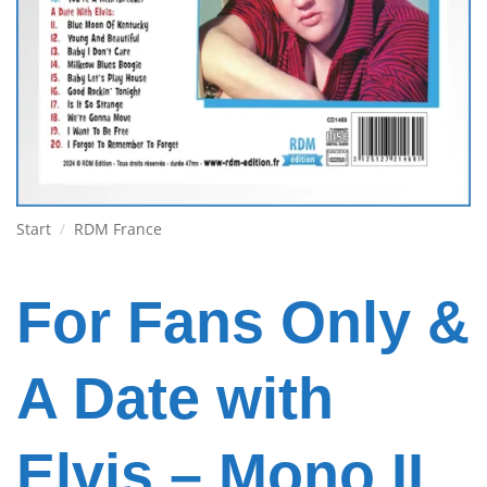
Start
/
RDM France
For Fans Only &
A Date with
Elvis – Mono II