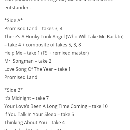
entstanden.
*Side A*
Promised Land – takes 3, 4
There’s A Honky Tonk Angel (Who Will Take Me Back In)
– take 4 + composite of takes 5, 3, 8
Help Me – take 1 (FS + remixed master)
Mr. Songman – take 2
Love Song Of The Year – take 1
Promised Land
*Side B*
It’s Midnight – take 7
Your Love’s Been A Long Time Coming – take 10
If You Talk In Your Sleep – take 5
Thinking About You – take 4