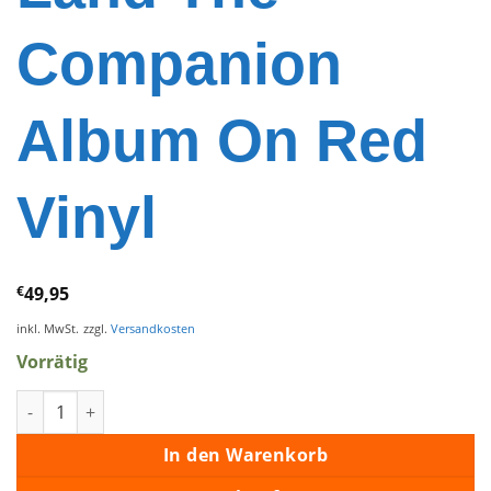
Companion
Album On Red
Vinyl
€
49,95
inkl. MwSt.
zzgl.
Versandkosten
Vorrätig
FTD Vinyl - Elvis Promised Land The Companion Album On Red
In den Warenkorb