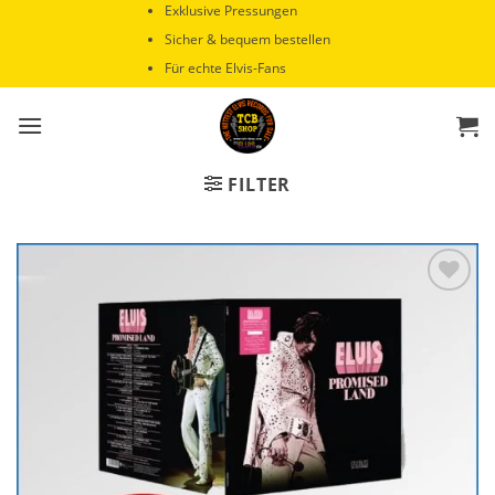
Zum
Exklusive Pressungen
Inhalt
Sicher & bequem bestellen
springen
Für echte Elvis-Fans
FILTER
Zur
Wunschliste
hinzufügen