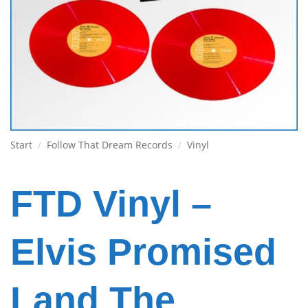
Start
/
Follow That Dream Records
/
Vinyl
FTD Vinyl –
Elvis Promised
Land The