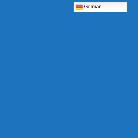
German
TCB Shop
Am Eckrain 30b
78554 Aldingen
Deutschland