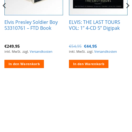
Elvis Presley Soldier Boy
ELVIS: THE LAST TOURS
53310761 – FTD Book
VOL: 1” 4-CD 5” Digipak
Ursprünglicher
Aktueller
€
249,95
€
54,95
€
44,95
Preis
Preis
inkl. MwSt.
zzgl.
Versandkosten
inkl. MwSt.
zzgl.
Versandkosten
war:
ist:
€54,95
€44,95.
In den Warenkorb
In den Warenkorb