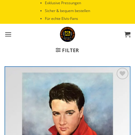
Zum
Exklusive Pressungen
Inhalt
Sicher & bequem bestellen
springen
Für echte Elvis-Fans
FILTER
Zur
Wunschliste
hinzufügen