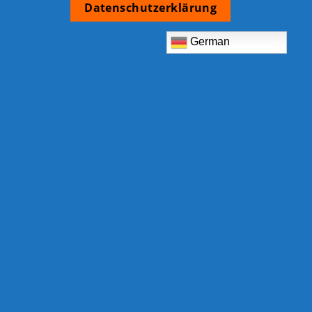
Datenschutzerklärung
German
TCB Shop
Am Eckrain 30b
78554 Aldingen