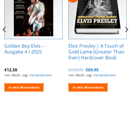
hinzufügen
hinzufügen
Golden Boy Elvis –
Elvis Presley | A Touch of
Ausgabe 4 / 2025
Gold Lame (Greater Than
Ever) Hardcover Book
Ursprünglicher
Aktueller
€
12,50
€
109,95
€
69,95
Preis
Preis
inkl. MwSt.
zzgl.
Versandkosten
inkl. MwSt.
zzgl.
Versandkosten
war:
ist:
€109,95
€69,95.
In den Warenkorb
In den Warenkorb