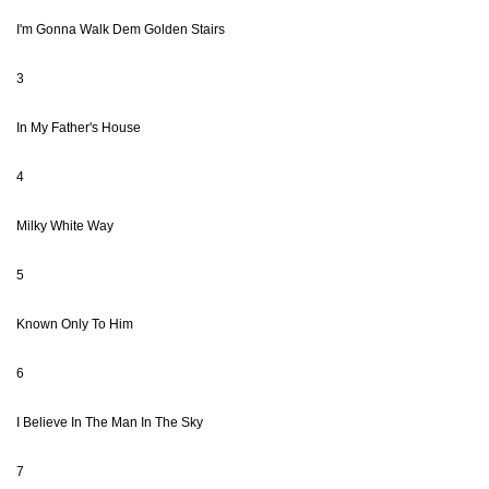
I'm Gonna Walk Dem Golden Stairs
3
In My Father's House
4
Milky White Way
5
Known Only To Him
6
I Believe In The Man In The Sky
7