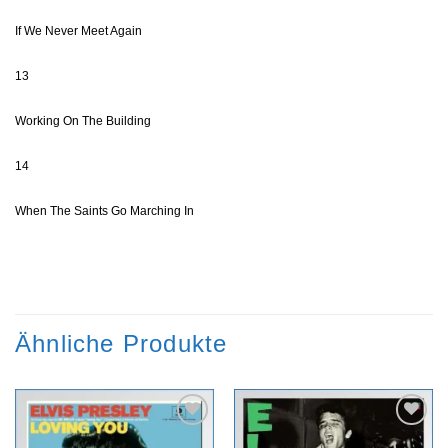
If We Never Meet Again
13
Working On The Building
14
When The Saints Go Marching In
Ähnliche Produkte
Zur
Zur