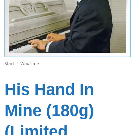
Start
/
WaxTime
His Hand In
Mine (180g)
(Limited