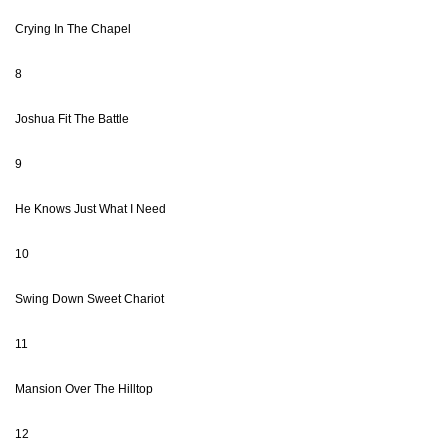
Crying In The Chapel
8
Joshua Fit The Battle
9
He Knows Just What I Need
10
Swing Down Sweet Chariot
11
Mansion Over The Hilltop
12