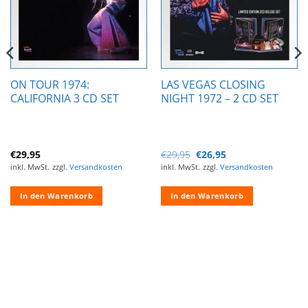
ON TOUR 1974:
LAS VEGAS CLOSING
CALIFORNIA 3 CD SET
NIGHT 1972 – 2 CD SET
Ursprünglicher
Aktueller
€
29,95
€
29,95
€
26,95
Preis
Preis
inkl. MwSt.
zzgl.
Versandkosten
inkl. MwSt.
zzgl.
Versandkosten
war:
ist:
€29,95
€26,95.
In den Warenkorb
In den Warenkorb