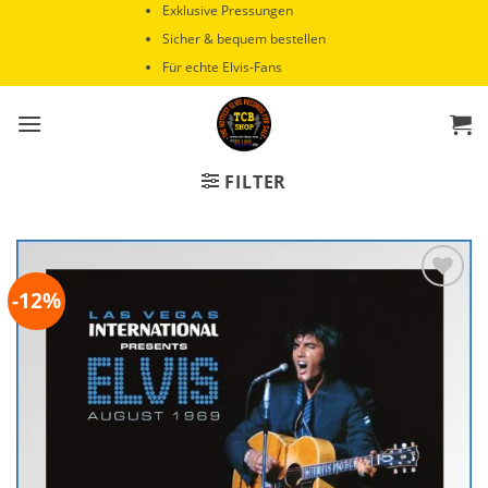
Zum
Exklusive Pressungen
Inhalt
Sicher & bequem bestellen
springen
Für echte Elvis-Fans
FILTER
-12%
Zur
Wunschliste
hinzufügen