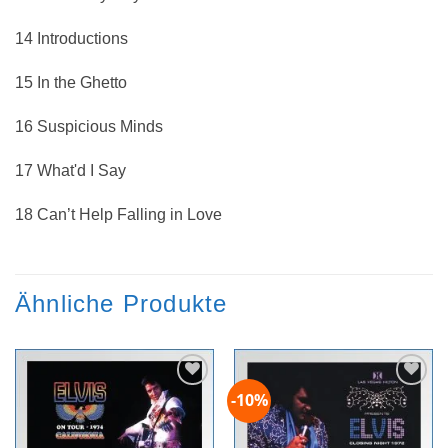
14 Introductions
15 In the Ghetto
16 Suspicious Minds
17 What'd I Say
18 Can’t Help Falling in Love
Ähnliche Produkte
-10%
Zur
Zur
Wunschliste
Wunschliste
hinzufügen
hinzufügen