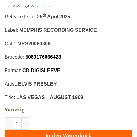
Preis
Preis
war:
ist:
inkl. MwSt.
zzgl.
Versandkosten
€16,95
€14,95.
th
Release Date:
25
April 2025
Label:
MEMPHIS RECORDING SERVICE
Cat#:
MRS20080869
Barcode:
5063176066428
Format:
CD DIGISLEEVE
Artist:
ELVIS PRESLEY
Title:
LAS VEGAS – AUGUST 1969
Vorrätig
LAS VEGAS – AUGUST 1969 Menge
In den Warenkorb