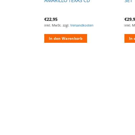
AMARILLO TEXAS CD
SET
€
22,95
€
29,
ndkosten
inkl. MwSt.
zzgl.
Versandkosten
inkl. 
rb
In den Warenkorb
In