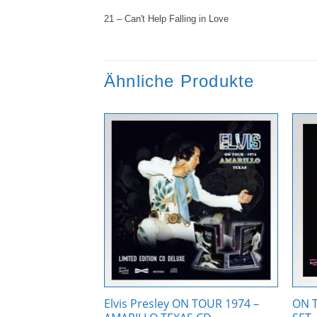
21 – Can't Help Falling in Love
Ähnliche Produkte
Zur
Zur
Wunschliste
Wunschliste
hinzufügen
hinzufügen
 TAHOE 1973 2
Elvis Presley ON TOUR 1974 –
ON T