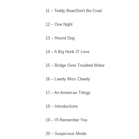
11 – Teddy Bear/Don't Be Cruel
12 – One Night
13 – Hound Dog
14 – A Big Hunk O' Love
15 – Bridge Over Troubled Water
16 – Lawdy Miss Clawdy
17 – An American Trilogy
18 – Introductions
19 – I'll Remember You
20 – Suspicious Minds