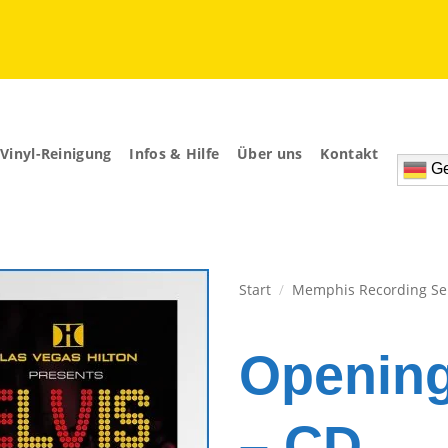
Vinyl-Reinigung
Infos & Hilfe
Über uns
Kontakt
Ge
Start
/
Memphis Recording Se
Zur
Wunschliste
Opening
hinzufügen
– CD