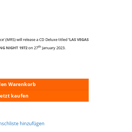
e’ (MRS) will release a CD Deluxe
titled
‘
LAS VEGAS
th
ING NIGHT 1972
on 27
January 2023.
ge
den Warenkorb
Jetzt kaufen
schliste hinzufügen