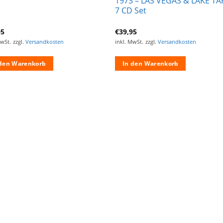
1973 – LAS VEGAS & LAKE T
7 CD Set
95
€
39,95
MwSt.
zzgl.
Versandkosten
inkl. MwSt.
zzgl.
Versandkosten
 den Warenkorb
In den Warenkorb