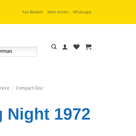
Fan Bereich
Mein Konto
Whatsapp
rman
rvice
/
Compact Disc
 Night 1972