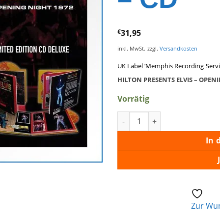
€
31,95
inkl. MwSt.
zzgl.
Versandkosten
UK Label ‘Memphis Recording Servic
HILTON PRESENTS ELVIS – OPEN
Vorrätig
Opening Night 1972 - CD Men
In 
Zur Wun