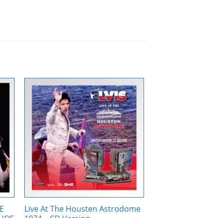
Zur
ste
Wunschliste
gen
hinzufügen
E
Live At The Housten Astrodome