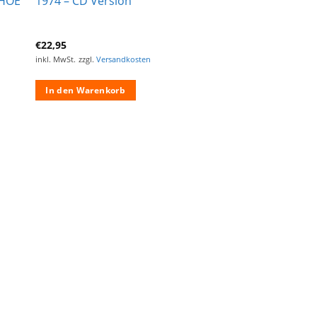
AHOE
1974 – CD Version
€
22,95
inkl. MwSt.
zzgl.
Versandkosten
In den Warenkorb