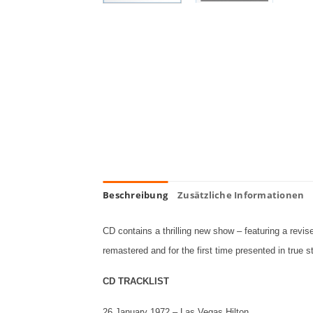
Beschreibung
Zusätzliche Informationen
CD contains a thrilling new show – featuring a revi
remastered and for the first time presented in true
CD TRACKLIST
26 January 1972 – Las Vegas Hilton