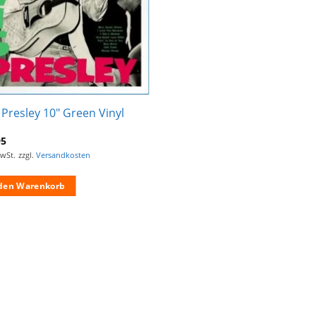
s Presley 10″ Green Vinyl
95
MwSt.
zzgl.
Versandkosten
 den Warenkorb