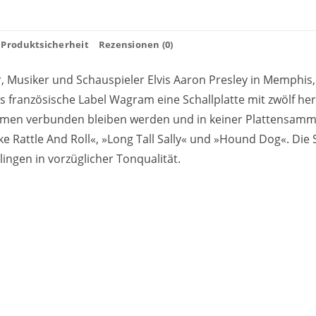
Produktsicherheit
Rezensionen (0)
, Musiker und Schauspieler Elvis Aaron Presley in Memphis,
as französische Label Wagram eine Schallplatte mit zwölf he
Namen verbunden bleiben werden und in keiner Plattensammlu
ake Rattle And Roll«, »Long Tall Sally« und »Hound Dog«. Di
ingen in vorzüglicher Tonqualität.