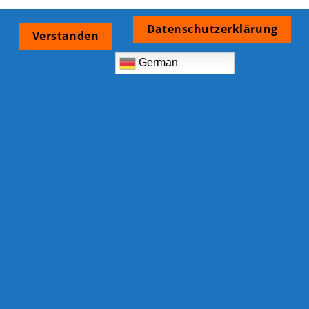
Datenschutzerklärung
Verstanden
German
Zahlungsarten
Bank
Eps
IDeal
Credit