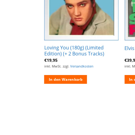
Loving You (180g) (Limited
Elvi
Edition) (+ 2 Bonus Tracks)
€
19,95
€
39,
inkl. MwSt.
zzgl.
Versandkosten
inkl. 
In den Warenkorb
In