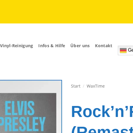
Vinyl-Reinigung
Infos & Hilfe
Über uns
Kontakt
Ge
Start
/
WaxTime
Zur
Wunschliste
Rock’n’
hinzufügen
(Remast