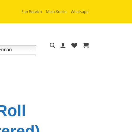
Fan Bereich
Mein Konto
Whatsapp
rman
Roll
ered)