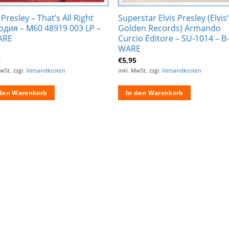
 Presley – That’s All Right
Superstar Elvis Presley (Elvis‘
дия – М60 48919 003 LP –
Golden Records) Armando
ARE
Curcio Editore – SU-1014 – B
WARE
5
€
5,95
MwSt.
zzgl.
Versandkosten
inkl. MwSt.
zzgl.
Versandkosten
 den Warenkorb
In den Warenkorb