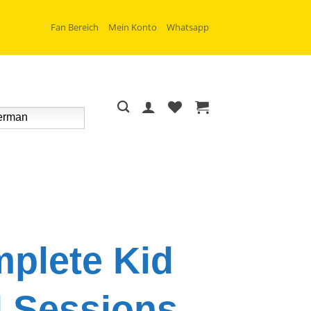
Fan Bereich
Mein Konto
Whatsapp
rman
plete Kid
 Sessions