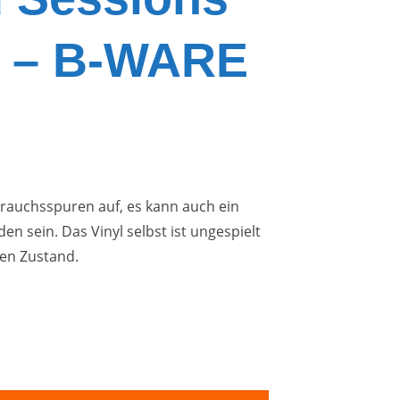
P – B-WARE
brauchsspuren auf, es kann auch ein
en sein. Das Vinyl selbst ist ungespielt
en Zustand.
sions Vol.2 LP – B-WARE Menge