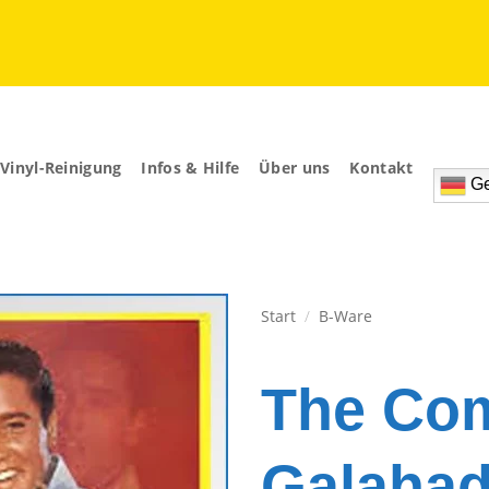
Vinyl-Reinigung
Infos & Hilfe
Über uns
Kontakt
Ge
Start
/
B-Ware
Zur
Wunschliste
The Com
hinzufügen
Galahad