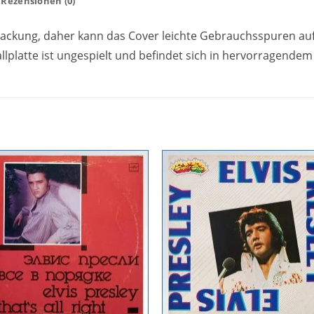
Rezensionen (0)
erpackung, daher kann das Cover leichte Gebrauchsspuren au
llplatte ist ungespielt und befindet sich in hervorragendem
Zur
Zur
Wunschliste
Wunschli
hinzufügen
hinzufü