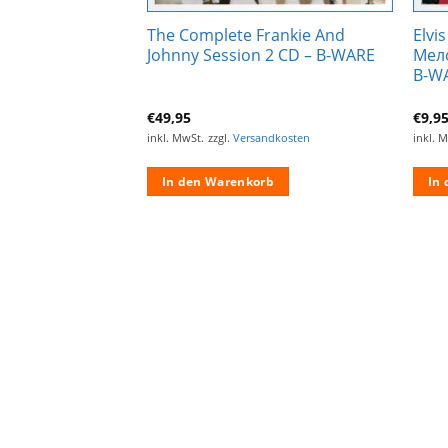
The Complete Frankie And
Elvis
Now 10“ – B-WARE
Johnny Session 2 CD – B-WARE
Мело
B-W
€
49,95
€
9,9
ndkosten
inkl. MwSt.
zzgl.
Versandkosten
inkl. 
rb
In den Warenkorb
In