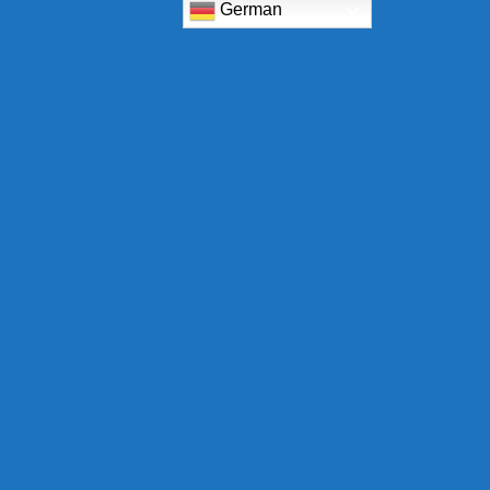
German
Zahlungsarten
Bank
Eps
IDeal
Credit
Transfer
Card
PayPal
Rechung
Apple
Google
2
2
Pay
Pay