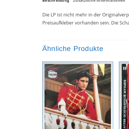
Beschreibung
Zusätzliche Informationen
Die LP ist nicht mehr in der Originalv
Preisaufkleber vorhanden sein. Die Scha
Ähnliche Produkte
Zur
Zur
Wunschliste
Wunschliste
hinzufügen
hinzufügen