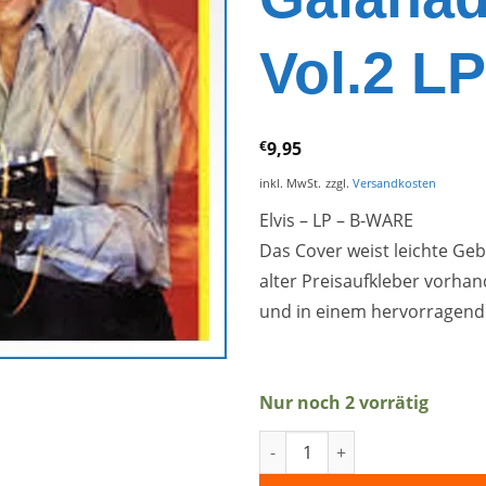
Vol.2 L
€
9,95
inkl. MwSt.
zzgl.
Versandkosten
Elvis – LP – B-WARE
Das Cover weist leichte Ge
alter Preisaufkleber vorhand
und in einem hervorragend
Nur noch 2 vorrätig
The Complete Kid Galahad Ses