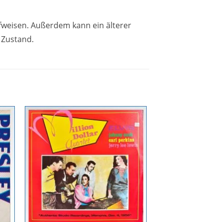
fweisen. Außerdem kann ein älterer
 Zustand.
Zur
ste
Wunschliste
gen
hinzufügen