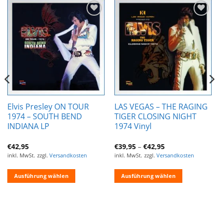
Zur
Zur
Wunschliste
Wunschliste
hinzufügen
hinzufügen
Elvis Presley ON TOUR
LAS VEGAS – THE RAGING
1974 – SOUTH BEND
TIGER CLOSING NIGHT
INDIANA LP
1974 Vinyl
€
42,95
€
39,95
–
€
42,95
inkl. MwSt.
zzgl.
Versandkosten
inkl. MwSt.
zzgl.
Versandkosten
Ausführung wählen
Ausführung wählen
Dieses
Dieses
Produkt
Produkt
weist
weist
mehrere
mehrere