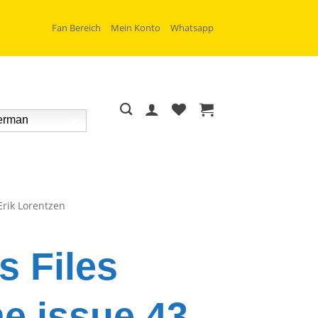
Fan Bereich
Mein Konto
Whatsapp
rman
Erik Lorentzen
s Files
e issue 43