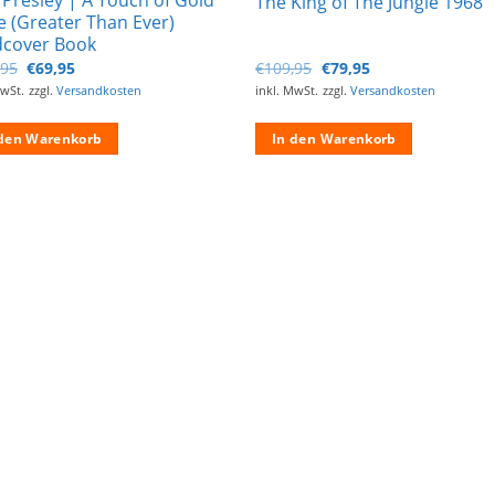
The King of The Jungle 1968
 (Greater Than Ever)
cover Book
Ursprünglicher
Aktueller
Ursprünglicher
Aktueller
,95
€
69,95
€
109,95
€
79,95
Preis
Preis
Preis
Preis
MwSt.
zzgl.
Versandkosten
inkl. MwSt.
zzgl.
Versandkosten
war:
ist:
war:
ist:
€109,95
€69,95.
€109,95
€79,95.
 den Warenkorb
In den Warenkorb