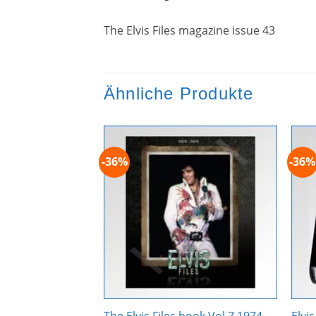
The Elvis Files magazine issue 43
Ähnliche Produkte
-36%
-36%
Zur
Zur
Wunschliste
Wunschliste
hinzufügen
hinzufügen
1960 – 1964 1960
The Elvis Files book Vol.7 1974-
Elvi