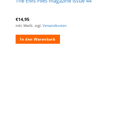
The Elvis Files magazine issue 44
€
14,95
inkl. MwSt.
zzgl.
Versandkosten
In den Warenkorb