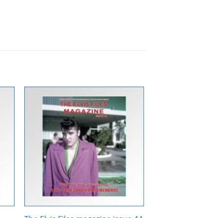
Zur
ste
Wunschliste
gen
hinzufügen