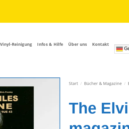
Vinyl-Reinigung
Infos & Hilfe
Über uns
Kontakt
Ge
Start
/
Bücher & Magazine
/
Zur
Wunschliste
The Elvi
hinzufügen
magazin