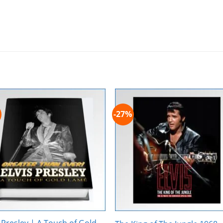
-27%
Zur
Zur
Wunschliste
Wunschli
hinzufügen
hinzufü
s Presley | A Touch of Gold