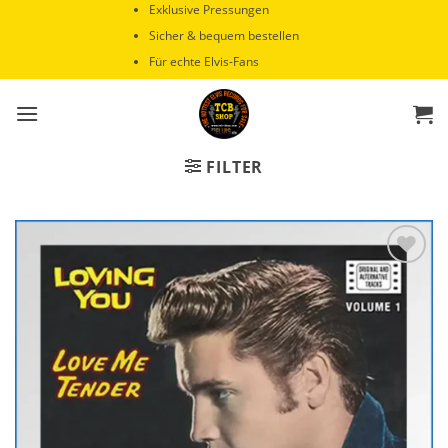
Zum
Exklusive Pressungen
Inhalt
Sicher & bequem bestellen
springen
Für echte Elvis-Fans
FILTER
Zur
Wunschliste
hinzufügen