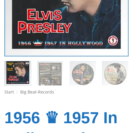
Start
/
Big Beat-Records
1956 ♛ 1957 In