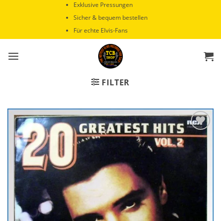
Zum
Exklusive Pressungen
Inhalt
Sicher & bequem bestellen
springen
Für echte Elvis-Fans
FILTER
Zur
Wunschliste
hinzufügen