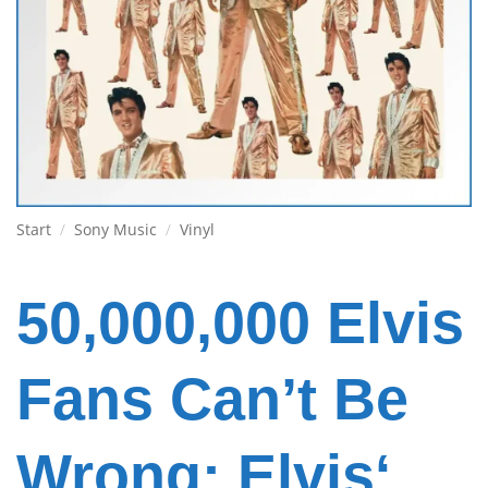
Start
/
Sony Music
/
Vinyl
50,000,000 Elvis
Fans Can’t Be
Wrong: Elvis‘