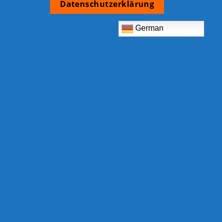
Datenschutzerklärung
German
TCB Shop
Am Eckrain 30b
78554 Aldingen