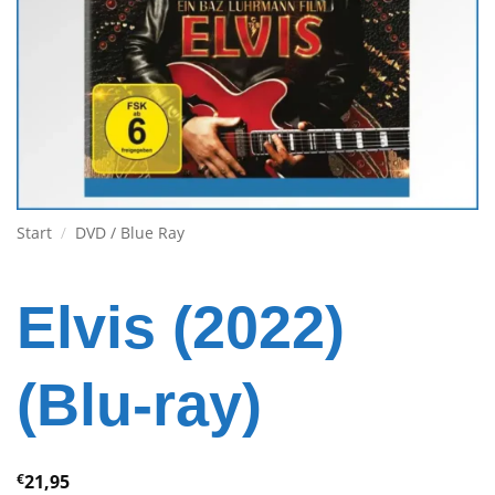
Start
/
DVD / Blue Ray
Elvis (2022)
(Blu-ray)
€
21,95