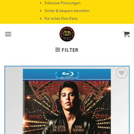
Zum
Exklusive Pressungen
Inhalt
Sicher & bequem bestellen
springen
Für echte Elvis-Fans
FILTER
Zur
Wunschliste
hinzufügen