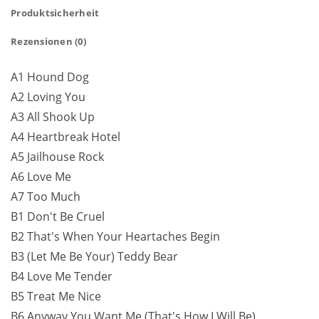
Produktsicherheit
Rezensionen (0)
A1 Hound Dog
A2 Loving You
A3 All Shook Up
A4 Heartbreak Hotel
A5 Jailhouse Rock
A6 Love Me
A7 Too Much
B1 Don't Be Cruel
B2 That's When Your Heartaches Begin
B3 (Let Me Be Your) Teddy Bear
B4 Love Me Tender
B5 Treat Me Nice
B6 Anyway You Want Me (That's How I Will Be)