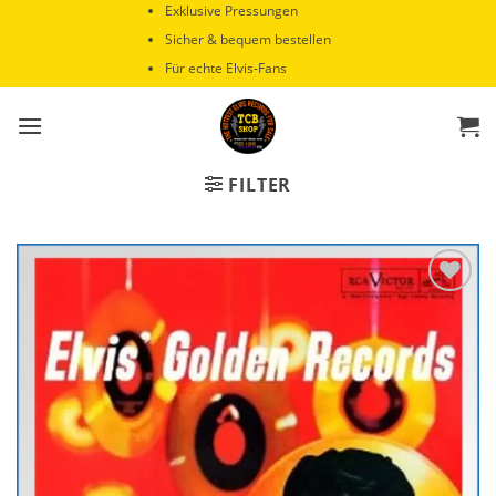
Zum
Exklusive Pressungen
Inhalt
Sicher & bequem bestellen
springen
Für echte Elvis-Fans
FILTER
Zur
Wunschliste
hinzufügen