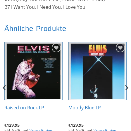
B7 I Want You, I Need You, I Love You
Ähnliche Produkte
Zur
Zur
Wunschliste
Wunschliste
hinzufügen
hinzufügen
Raised on Rock LP
Moody Blue LP
€
129,95
€
129,95
inkl. MwSt.
zzgl.
Versandkosten
inkl. MwSt.
zzgl.
Versandkosten