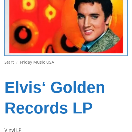
Start
/
Friday Music USA
Elvis‘ Golden
Records LP
Vinyl LP