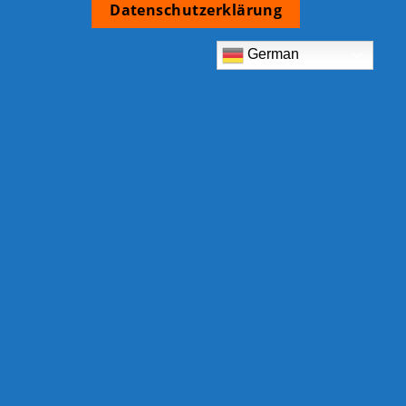
Datenschutzerklärung
German
TCB Shop
Am Eckrain 30b
78554 Aldingen