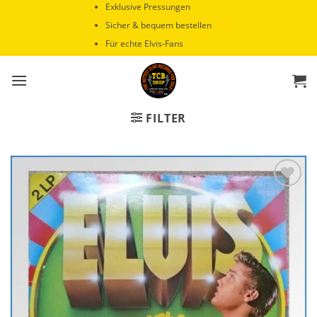
Zum
Exklusive Pressungen
Inhalt
Sicher & bequem bestellen
springen
Für echte Elvis-Fans
FILTER
Zur
Wunschliste
hinzufügen