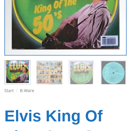
Start
/
B-Ware
Elvis King Of