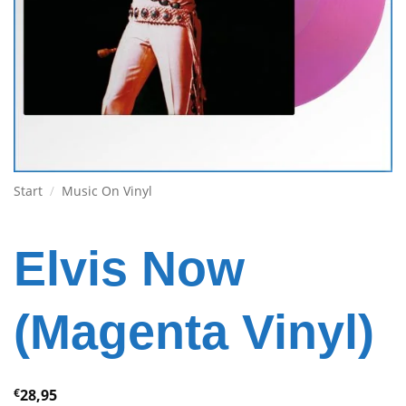
Start
/
Music On Vinyl
Elvis Now
(Magenta Vinyl)
€
28,95