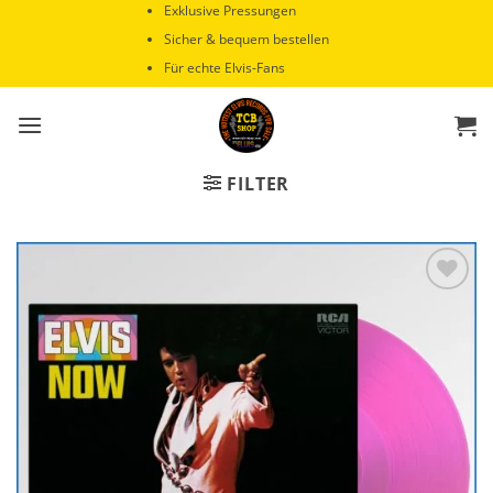
Zum
Exklusive Pressungen
Inhalt
Sicher & bequem bestellen
springen
Für echte Elvis-Fans
FILTER
Zur
Wunschliste
hinzufügen