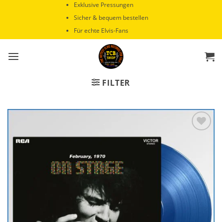
Zum
Exklusive Pressungen
Inhalt
Sicher & bequem bestellen
springen
Für echte Elvis-Fans
FILTER
Zur
Wunschliste
hinzufügen