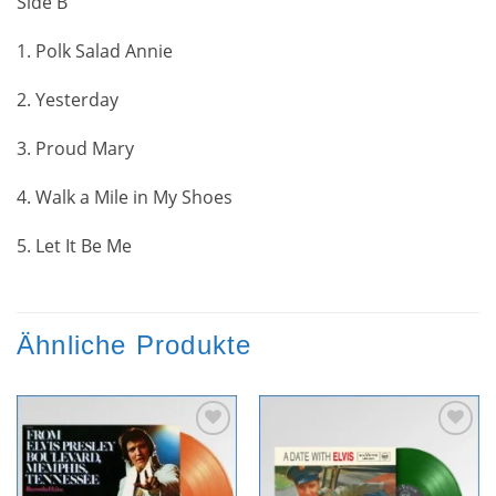
Side B
1. Polk Salad Annie
2. Yesterday
3. Proud Mary
4. Walk a Mile in My Shoes
5. Let It Be Me
Ähnliche Produkte
Zur
Zur
Wunschliste
Wunschliste
hinzufügen
hinzufügen