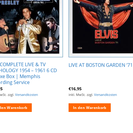
Zur
Zur
Wunschliste
Wunschli
hinzufügen
hinzufü
COMPLETE LIVE & TV
LIVE AT BOSTON GARDEN ‘71
OLOGY 1954 – 1961 6 CD
xe Box | Memphis
rding Service
95
€
16,95
MwSt.
zzgl.
Versandkosten
inkl. MwSt.
zzgl.
Versandkosten
 den Warenkorb
In den Warenkorb