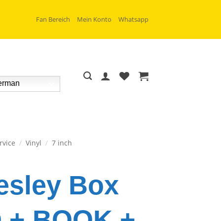
Fan Bereich
Mein Konto
Whatsapp
rman
rvice
/
Vinyl
/
7 inch
resley Box
D + BOOK +