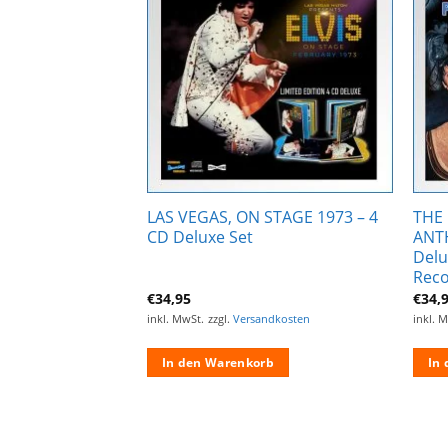
Zur
Zur
Wunschliste
Wunschliste
hinzufügen
hinzufügen
LOSING NIGHT
LAS VEGAS, ON STAGE 1973 – 4
THE 
 Set)
CD Deluxe Set
ANTH
Delu
Reco
€
34,95
€
34,
ndkosten
inkl. MwSt.
zzgl.
Versandkosten
inkl. 
rb
In den Warenkorb
In