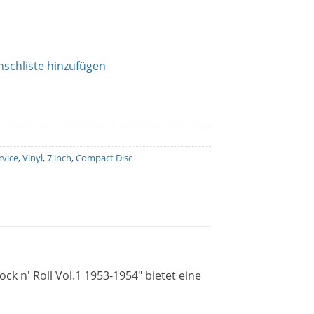
schliste hinzufügen
vice
,
Vinyl
,
7 inch
,
Compact Disc
ock n' Roll Vol.1 1953-1954" bietet eine