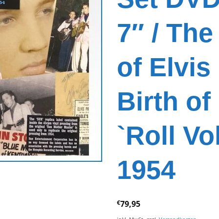
7″ / Th
of Elvis
Birth of
`Roll Vo
1954
€
79,95