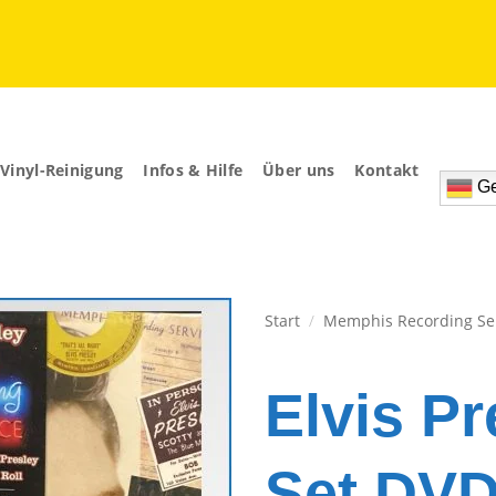
Vinyl-Reinigung
Infos & Hilfe
Über uns
Kontakt
Ge
Start
/
Memphis Recording Se
Zur
Wunschliste
Elvis P
hinzufügen
Set DV