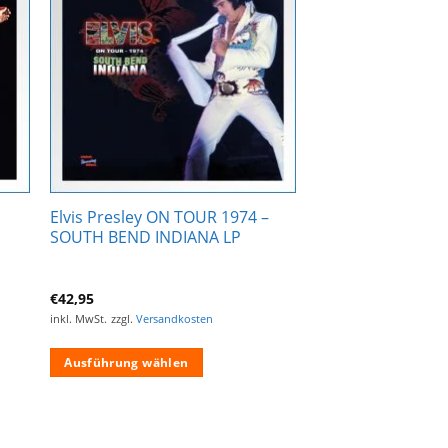
Zur
ste
Wunschliste
gen
hinzufügen
Elvis Presley ON TOUR 1974 –
SOUTH BEND INDIANA LP
€
42,95
inkl. MwSt.
zzgl.
Versandkosten
Ausführung wählen
Dieses
Produkt
weist