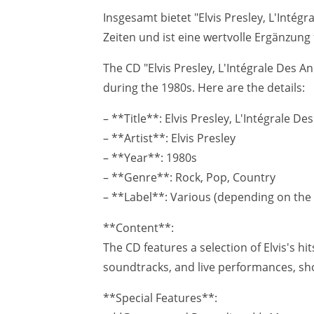
Insgesamt bietet "Elvis Presley, L'Intég
Zeiten und ist eine wertvolle Ergänzun
The CD "Elvis Presley, L'Intégrale Des An
during the 1980s. Here are the details:
– **Title**: Elvis Presley, L'Intégrale D
– **Artist**: Elvis Presley
– **Year**: 1980s
– **Genre**: Rock, Pop, Country
– **Label**: Various (depending on the 
**Content**:
The CD features a selection of Elvis's h
soundtracks, and live performances, sho
**Special Features**: