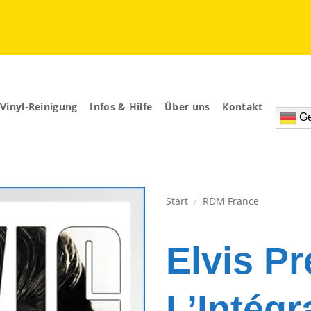
Vinyl-Reinigung
Infos & Hilfe
Über uns
Kontakt
Ge
Start
/
RDM France
Zur
Wunschliste
Elvis Pr
hinzufügen
L’Intégr