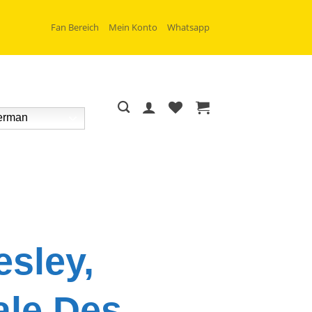
Fan Bereich
Mein Konto
Whatsapp
rman
esley,
ale Des