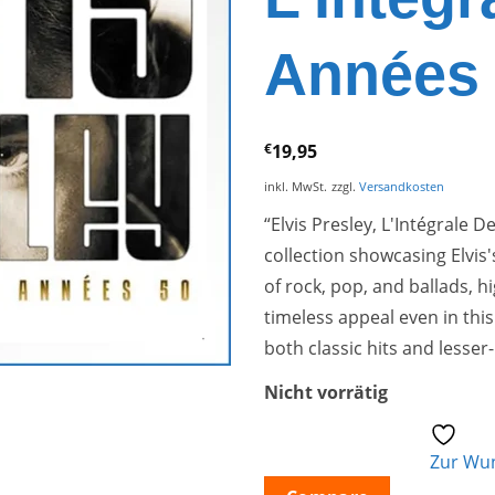
Années
€
19,95
inkl. MwSt.
zzgl.
Versandkosten
“Elvis Presley, L'Intégrale
collection showcasing Elvis'
of rock, pop, and ballads, h
timeless appeal even in this 
both classic hits and lesse
Nicht vorrätig
Zur Wun