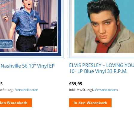
Zur
Zur
Wunschliste
Wunschli
hinzufügen
hinzufü
ELVIS PRESLEY – LOVING YO
s Nashville 56 10″ Vinyl EP
10″ LP Blue Vinyl 33 R.P.M.
95
€
39,95
MwSt.
zzgl.
Versandkosten
inkl. MwSt.
zzgl.
Versandkosten
 den Warenkorb
In den Warenkorb