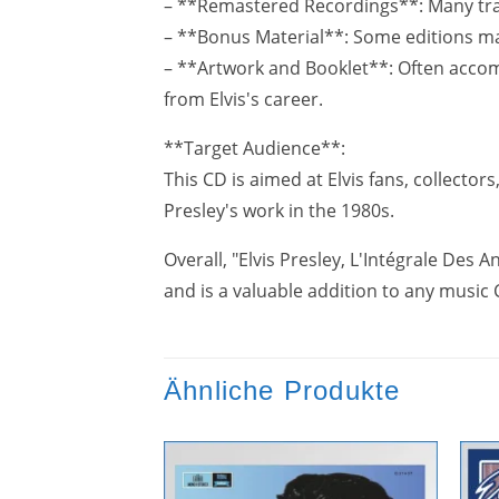
– **Remastered Recordings**: Many tra
– **Bonus Material**: Some editions may
– **Artwork and Booklet**: Often acco
from Elvis's career.
**Target Audience**:
This CD is aimed at Elvis fans, collecto
Presley's work in the 1980s.
Overall, "Elvis Presley, L'Intégrale Des 
and is a valuable addition to any music 
Ähnliche Produkte