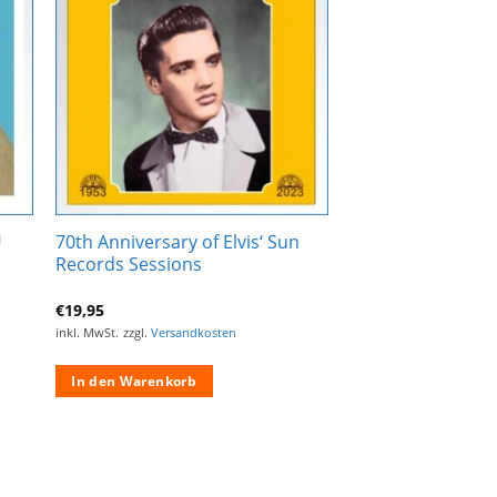
Zur
ste
Wunschliste
gen
hinzufügen
U
70th Anniversary of Elvis‘ Sun
Records Sessions
€
19,95
inkl. MwSt.
zzgl.
Versandkosten
In den Warenkorb