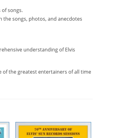
 of songs.
n the songs, photos, and anecdotes
prehensive understanding of Elvis
e of the greatest entertainers of all time