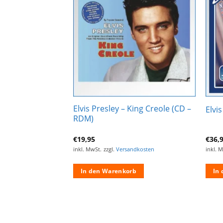
Zur
Zur
Wunschliste
Wunschliste
hinzufügen
hinzufügen
 Blue Moon / Good
Elvis Presley – King Creole (CD –
Elvi
 CD Single
RDM)
€
19,95
€
36,
ndkosten
inkl. MwSt.
zzgl.
Versandkosten
inkl. 
rb
In den Warenkorb
In