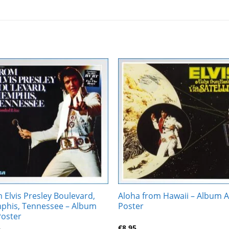
Zur
Zur
Wunschliste
Wunschli
hinzufügen
hinzufü
 Elvis Presley Boulevard,
Aloha from Hawaii – Album A
his, Tennessee – Album
Poster
Poster
5
€
8,95