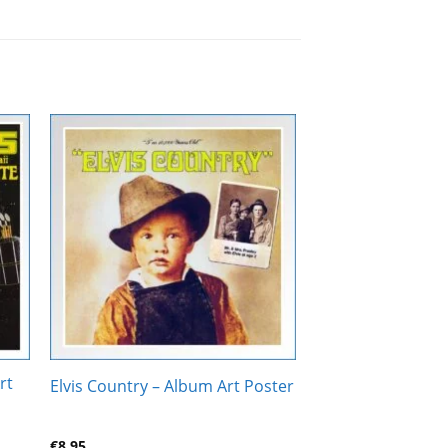
Zur
ste
Wunschliste
gen
hinzufügen
rt
Elvis Country – Album Art Poster
€
8,95