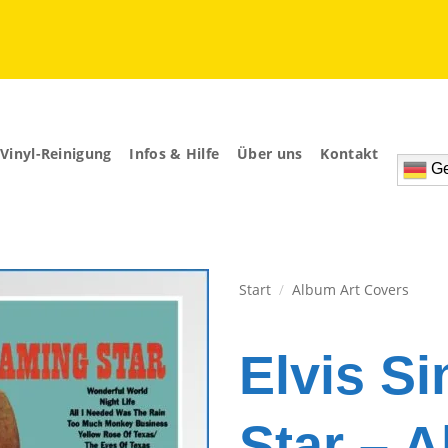
Vinyl-Reinigung
Infos & Hilfe
Über uns
Kontakt
Ge
Start
/
Album Art Covers
Zur
Wunschliste
Elvis S
hinzufügen
Star – 