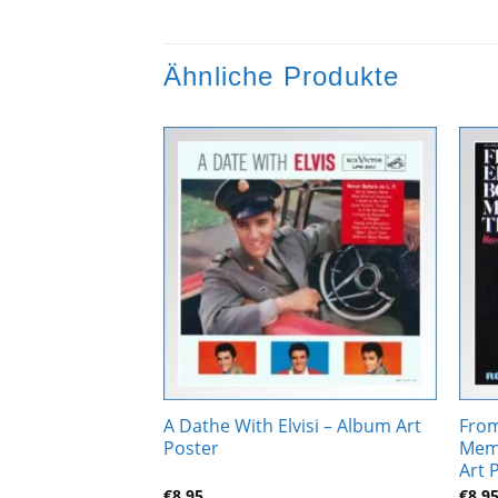
Ähnliche Produkte
Zur
Zur
Wunschliste
Wunschliste
hinzufügen
hinzufügen
m – Album Art
A Dathe With Elvisi – Album Art
From
Poster
Memp
Art 
€
8,95
€
8,9