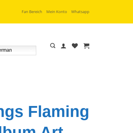
Fan Bereich
Mein Konto
Whatsapp
rman
ings Flaming
Album Art