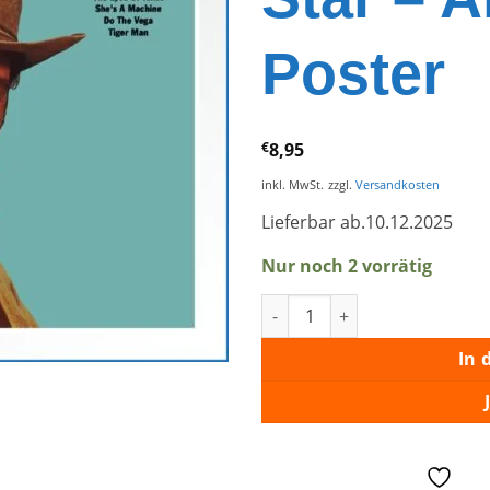
Poster
€
8,95
inkl. MwSt.
zzgl.
Versandkosten
Lieferbar ab.10.12.2025
Nur noch 2 vorrätig
Elvis Sings Flaming Star – Al
In 