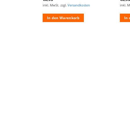
ndkosten
inkl. MwSt.
zzgl.
Versandkosten
inkl. 
rb
In den Warenkorb
In