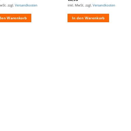
MwSt.
zzgl.
Versandkosten
inkl. MwSt.
zzgl.
Versandkosten
 den Warenkorb
In den Warenkorb