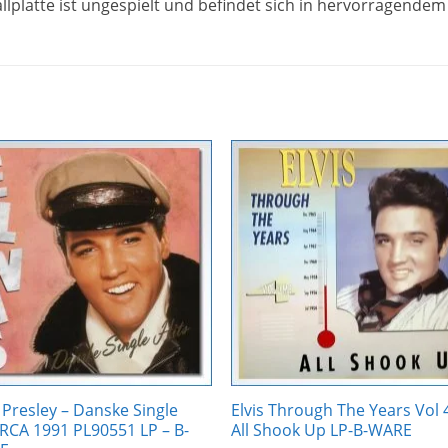
llplatte ist ungespielt und befindet sich in hervorragendem
Zur
Zur
Wunschliste
Wunschli
hinzufügen
hinzufü
s Presley – Danske Single
Elvis Through The Years Vol 
 RCA 1991 PL90551 LP – B-
All Shook Up LP-B-WARE