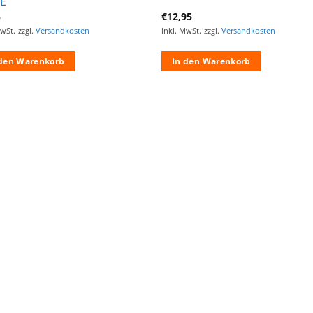
E
5
€
12,95
MwSt.
zzgl.
Versandkosten
inkl. MwSt.
zzgl.
Versandkosten
 den Warenkorb
In den Warenkorb