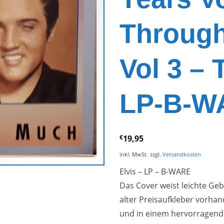
Through
Vol 3 –
LP-B-W
€
19,95
inkl. MwSt.
zzgl.
Versandkosten
Elvis – LP – B-WARE
Das Cover weist leichte Ge
alter Preisaufkleber vorhand
und in einem hervorragend