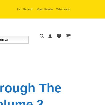
Fan Bereich
Mein Konto
Whatsapp
rman
hrough The
olume 3