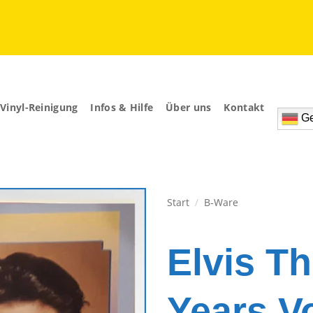
Vinyl-Reinigung
Infos & Hilfe
Über uns
Kontakt
Ge
Start
/
B-Ware
Zur
Wunschliste
Elvis T
hinzufügen
Years V