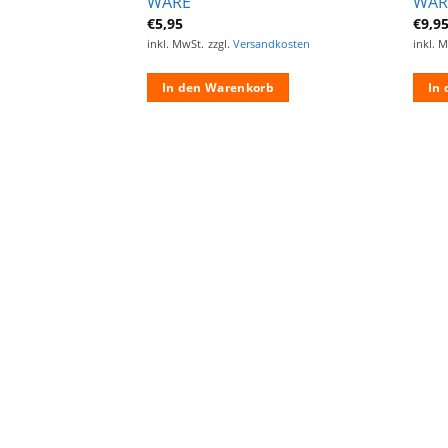
WARE
WAR
€
5,95
€
9,9
ndkosten
inkl. MwSt.
zzgl.
Versandkosten
inkl. 
rb
In den Warenkorb
In