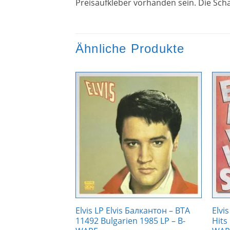
Preisaufkleber vorhanden sein. Die Scha
Ähnliche Produkte
Zur
Zur
Wunschliste
Wunschliste
hinzufügen
hinzufügen
ears Camden –
Elvis LP Elvis Балкантон – ВТА
Elvi
4 LP – B-WARE
11492 Bulgarien 1985 LP – B-
Hits