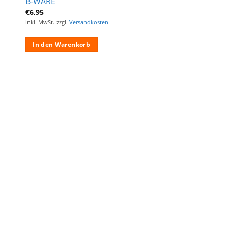
B-WARE
€
6,95
inkl. MwSt.
zzgl.
Versandkosten
In den Warenkorb