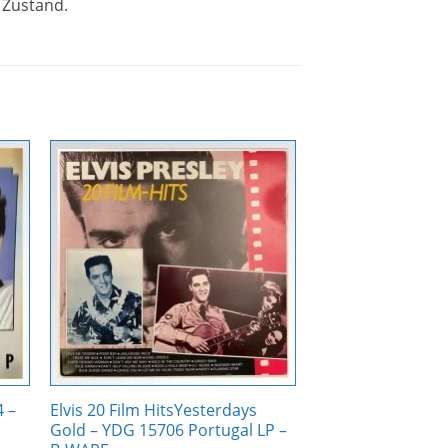
 Zustand.
Zur
ste
Wunschliste
gen
hinzufügen
4 –
Elvis 20 Film HitsYesterdays
Gold – YDG 15706 Portugal LP –