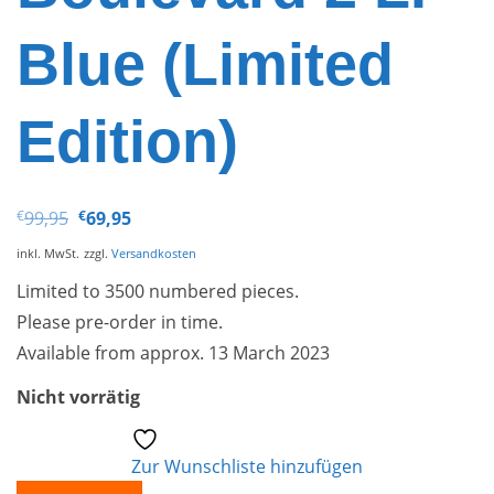
Blue (Limited
Edition)
Ursprünglicher
Aktueller
€
99,95
€
69,95
Preis
Preis
war:
ist:
inkl. MwSt.
zzgl.
Versandkosten
€99,95
€69,95.
Limited to 3500 numbered pieces.
Please pre-order in time.
Available from approx. 13 March 2023
Nicht vorrätig
Zur Wunschliste hinzufügen