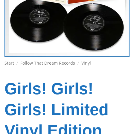
Start
/
Follow That Dream Records
/
Vinyl
Girls! Girls!
Girls! Limited
Vinyl Edition