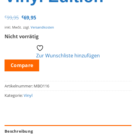
Ursprünglicher
Aktueller
€
99,95
€
69,95
Preis
Preis
war:
ist:
inkl. MwSt.
zzgl.
Versandkosten
€99,95
€69,95.
Nicht vorrätig
Zur Wunschliste hinzufügen
Compare
Artikelnummer:
MBO116
Kategorie:
Vinyl
Beschreibung