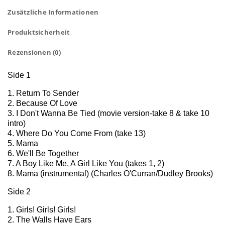
Zusätzliche Informationen
Produktsicherheit
Rezensionen (0)
Side 1
1. Return To Sender
2. Because Of Love
3. I Don't Wanna Be Tied (movie version-take 8 & take 10
intro)
4. Where Do You Come From (take 13)
5. Mama
6. We'll Be Together
7. A Boy Like Me, A Girl Like You (takes 1, 2)
8. Mama (instrumental) (Charles O'Curran/Dudley Brooks)
Side 2
1. Girls! Girls! Girls!
2. The Walls Have Ears