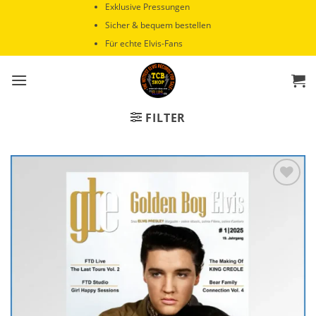
Zum
Exklusive Pressungen
Inhalt
Sicher & bequem bestellen
springen
Für echte Elvis-Fans
FILTER
Zur
Wunschliste
hinzufügen