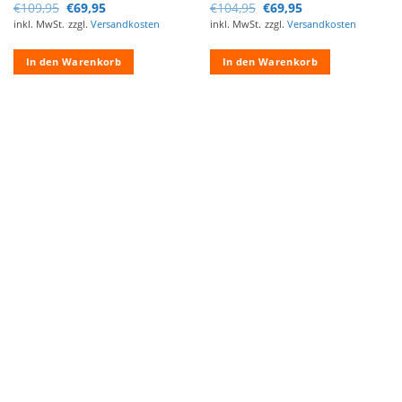
Ursprünglicher
Aktueller
Ursprünglicher
Aktueller
€
109,95
€
69,95
€
104,95
€
69,95
Preis
Preis
Preis
Preis
inkl. MwSt.
zzgl.
Versandkosten
inkl. MwSt.
zzgl.
Versandkosten
war:
ist:
war:
ist:
€109,95
€69,95.
€104,95
€69,95.
In den Warenkorb
In den Warenkorb