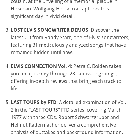
cousin, at the unveiling of a memorial plaque in
Hirschau. Wolfgang Houschka captures this
significant day in vivid detail.
LOST ELVIS SONGWRITER DEMOS
: Discover the
latest CD from Randy Starr, one of Elvis' songwriters,
featuring 31 meticulously analyzed songs that have
remained hidden until now.
ELVIS CONNECTION Vol. 4
: Petra C. Bolden takes
you on a journey through 28 captivating songs,
offering in-depth reviews that bring each track to
life.
LAST TOURS by FTD
: A detailed examination of Vol.
2 in the "LAST TOURS" FTD series, covering March
1977 with three CDs. Robert Schwarzgruber and
Helmut Radermacher deliver a comprehensive
analysis of outtakes and background information.