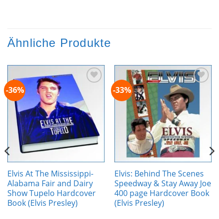
Ähnliche Produkte
-36%
-33%
Zur
Zur
Wunschliste
Wunschliste
hinzufügen
hinzufügen
Elvis At The Mississippi-
Elvis: Behind The Scenes
Alabama Fair and Dairy
Speedway & Stay Away Joe
Show Tupelo Hardcover
400 page Hardcover Book
Book (Elvis Presley)
(Elvis Presley)