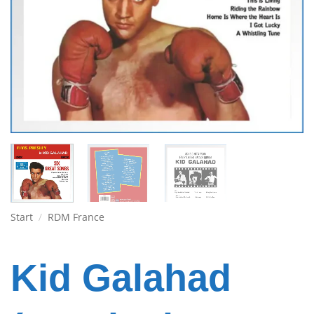
Start
/
RDM France
Kid Galahad