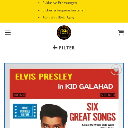
Zum
Exklusive Pressungen
Inhalt
Sicher & bequem bestellen
springen
Für echte Elvis-Fans
FILTER
Zur
Wunschliste
hinzufügen