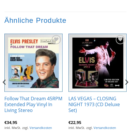
Ähnliche Produkte
Zur
Zur
Wunschliste
Wunschliste
hinzufügen
hinzufügen
Follow That Dream 45RPM
LAS VEGAS – CLOSING
Extended Play Vinyl In
NIGHT 1973 (CD Deluxe
Living Stereo
Set)
€
34,95
€
22,95
inkl. MwSt.
zzgl.
Versandkosten
inkl. MwSt.
zzgl.
Versandkosten