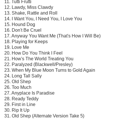
11. Tutti Frutti
12. Lawdy, Miss Clawdy
13. Shake, Rattle and Roll
14. I Want You, I Need You, I Love You
15. Hound Dog
16. Don't Be Cruel
17. Anyway You Want Me (That's How I Will Be)
18. Playing for Keeps
19. Love Me
20. How Do You Think I Feel
21. How's The World Treating You
22. Paralyzed (Blackwell/Presley)
23. When My Blue Moon Turns to Gold Again
24. Long Tall Sally
25. Old Shep
26. Too Much
27. Anyplace Is Paradise
28. Ready Teddy
29. First in Line
30. Rip It Up
31. Old Shep (Alternate Version Take 5)