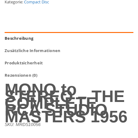
Kategorie:
Compact Disc
Beschreibung
Zusätzliche Informationen
Produktsicherheit
Rezensionen (0)
MONO to
STEREO – THE
COMPLETE
RCA STUDIO
MASTERS 1956
SKU: MRDS10056