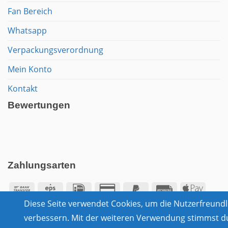
Fan Bereich
Whatsapp
Verpackungsverordnung
Mein Konto
Kontakt
Bewertungen
Zahlungsarten
Bank
Eps
IDeal
Credit
PayPal
Rechung
Apple
Diese Seite verwendet Cookies, um die Nutzerfreundli
Transfer
Card
2
Pay
verbessern. Mit der weiteren Verwendung stimmst d
Google
2