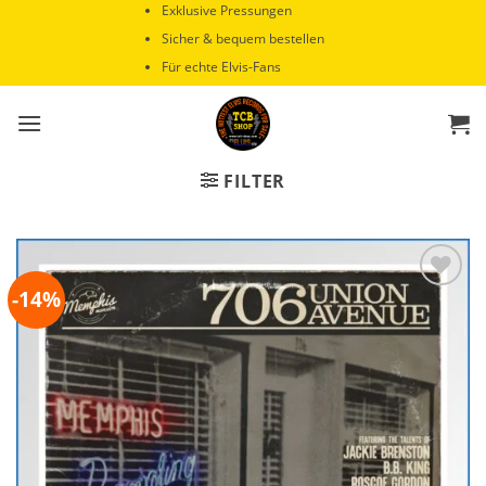
Zum
Exklusive Pressungen
Inhalt
Sicher & bequem bestellen
springen
Für echte Elvis-Fans
FILTER
-14%
Zur
Wunschliste
hinzufügen