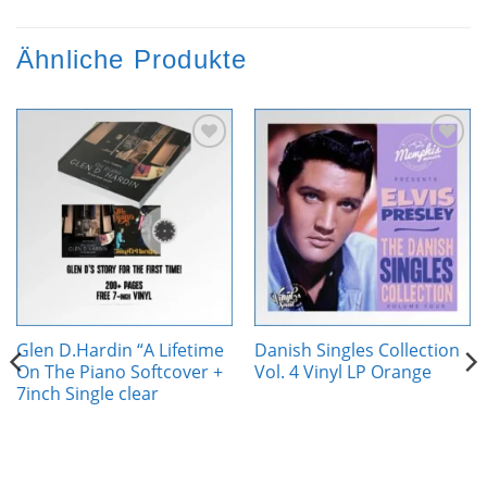
Ähnliche Produkte
Zur
Zur
Wunschliste
Wunschliste
hinzufügen
hinzufügen
Glen D.Hardin “A Lifetime
Danish Singles Collection
On The Piano Softcover +
Vol. 4 Vinyl LP Orange
7inch Single clear