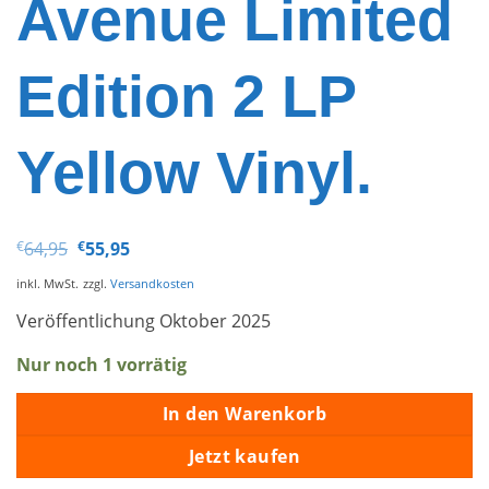
Avenue Limited
Edition 2 LP
Yellow Vinyl.
Ursprünglicher
Aktueller
€
64,95
€
55,95
Preis
Preis
war:
ist:
inkl. MwSt.
zzgl.
Versandkosten
€64,95
€55,95.
Veröffentlichung Oktober 2025
Nur noch 1 vorrätig
In den Warenkorb
Jetzt kaufen