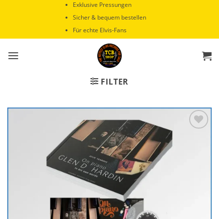
Zum
Exklusive Pressungen
Inhalt
Sicher & bequem bestellen
springen
Für echte Elvis-Fans
FILTER
Zur
Wunschliste
hinzufügen