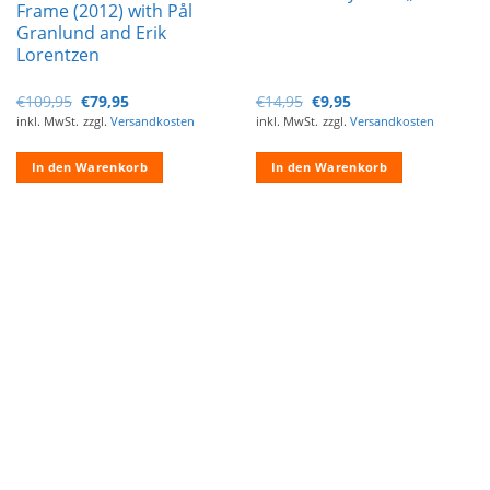
Frame (2012) with Pål
Granlund and Erik
Lorentzen
Ursprünglicher
Aktueller
Ursprünglicher
Aktueller
€
109,95
€
79,95
€
14,95
€
9,95
Preis
Preis
Preis
Preis
inkl. MwSt.
zzgl.
Versandkosten
inkl. MwSt.
zzgl.
Versandkosten
war:
ist:
war:
ist:
€109,95
€79,95.
€14,95
€9,95.
In den Warenkorb
In den Warenkorb